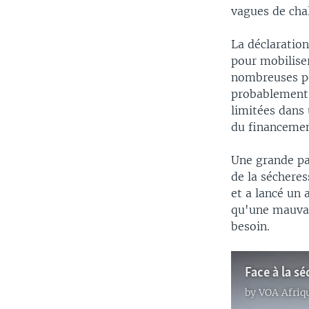
vagues de chal
La déclaratio
pour mobiliser
nombreuses pe
probablement c
limitées dans
du financemen
Une grande par
de la sécheres
et a lancé un 
qu'une mauvais
besoin.
by
VOA Afriq