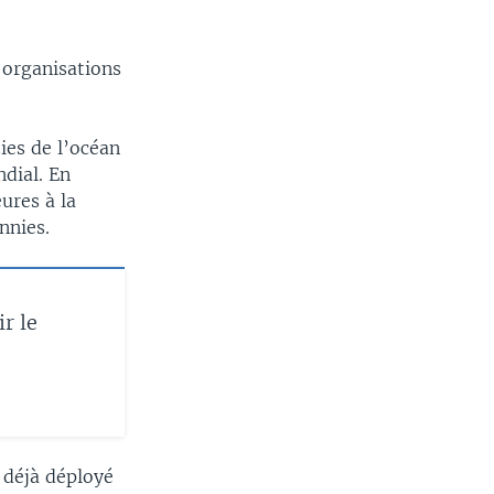
s organisations
ies de l’océan
ndial. En
ures à la
nnies.
r le
 déjà déployé