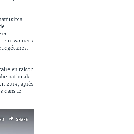
anitaires
 de
era
 de ressources
budgétaires.
taire en raison
phe nationale
en 2019, après
s dans le
ED
SHARE