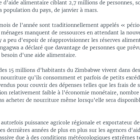
d’aide alimentaire ciblant 2,7 millions de personnes, so
a population du pays, de janvier à mars.
mois de l’année sont traditionnellement appelés « péri
s ménages manquent de ressources en attendant la nouvel
y a peu d'espoir de réapprovisionner les réserves aliment
ngagwa a déclaré que davantage de personnes que prévu
besoin d'une aide alimentaire.
des 15 millions d’habitants du Zimbabwe vivent dans des
a nourriture qu’ils consomment et parfois de petits excé
endus pour couvrir des dépenses telles que les frais de s
tion relativement faible à l’économie monétaire, nombre
s acheter de nourriture même lorsqu’elle sera disponibl
utrefois puissance agricole régionale et exportateur de
es dernières années de plus en plus sur les agences d'ai
ssive due à des conditions météorologiques extrêmes te