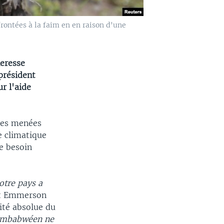
rontées à la faim en en raison d'une
heresse
 président
r l'aide
ires menées
e climatique
le besoin
otre pays a
ent Emmerson
ité absolue du
Zimbabwéen ne