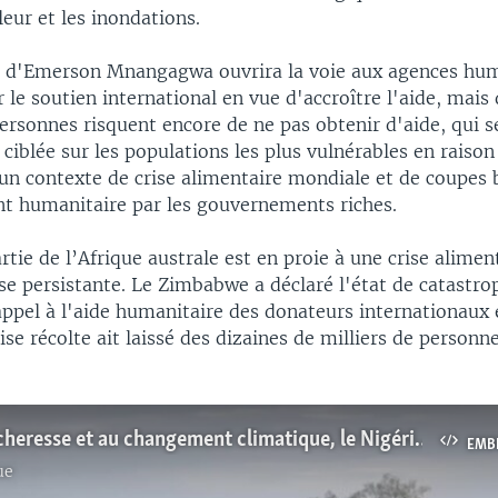
eur et les inondations.
n d'Emerson Mnangagwa ouvrira la voie aux agences hum
 le soutien international en vue d'accroître l'aide, mais
rsonnes risquent encore de ne pas obtenir d'aide, qui s
iblée sur les populations les plus vulnérables en raison
 un contexte de crise alimentaire mondiale et de coupes 
t humanitaire par les gouvernements riches.
tie de l’Afrique australe est en proie à une crise alimen
se persistante. Le Zimbabwe a déclaré l'état de catastro
appel à l'aide humanitaire des donateurs internationaux 
e récolte ait laissé des dizaines de milliers de personne
Face à la sécheresse et au changement climatique, le Nigéria expérimente un projet agro-pastoral
EMB
ue