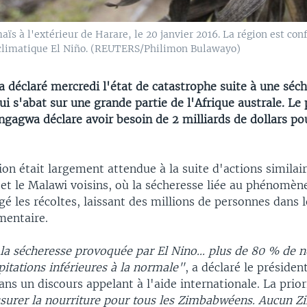
 à l'extérieur de Harare, le 20 janvier 2016. La région est conf
climatique El Niño. (REUTERS/Philimon Bulawayo)
 déclaré mercredi l'état de catastrophe suite à une séc
ui s'abat sur une grande partie de l'Afrique australe. Le
agwa déclare avoir besoin de 2 milliards de dollars pou
ion était largement attendue à la suite d'actions simila
 et le Malawi voisins, où la sécheresse liée au phénomèn
gé les récoltes, laissant des millions de personnes dans 
mentaire.
la sécheresse provoquée par El Nino... plus de 80 % de n
pitations inférieures à la normale"
, a déclaré le présid
s un discours appelant à l'aide internationale. La prior
surer la nourriture pour tous les Zimbabwéens. Aucun 