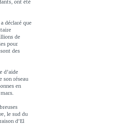
fants, ont été
width
px
 a déclaré que
taire
llions de
ies pour
 sont des
e d’aide
e son réseau
sonnes en
 mars.
mbreuses
e, le sud du
raison d'El