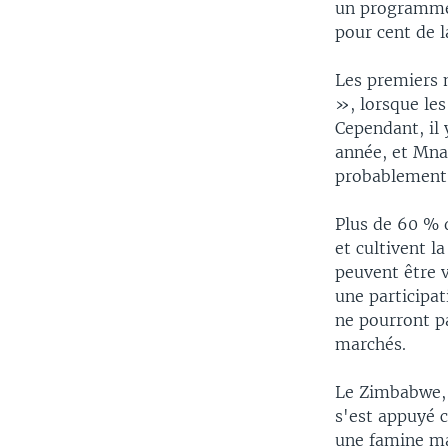
un programme 
pour cent de l
Les premiers 
», lorsque le
Cependant, il 
année, et Mna
probablement 
Plus de 60 % 
et cultivent l
peuvent être v
une participa
ne pourront pa
marchés.
Le Zimbabwe, a
s'est appuyé c
une famine ma