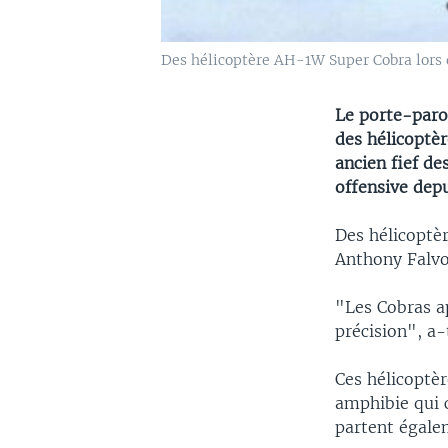
Des hélicoptère AH-1W Super Cobra lors d
Le porte-paro
des hélicoptè
ancien fief d
offensive dep
Des hélicoptè
Anthony Falvo,
"Les Cobras a
précision", a-
Ces hélicoptè
amphibie qui c
partent égale