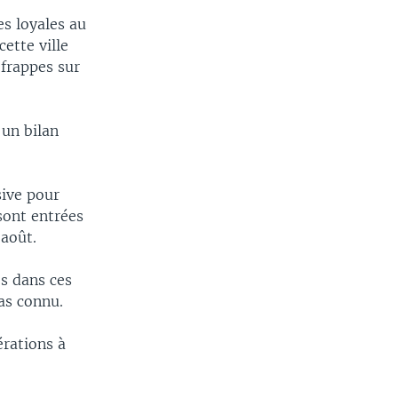
s loyales au
ette ville
 frappes sur
 un bilan
sive pour
 sont entrées
 août.
s dans ces
as connu.
érations à