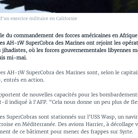
'un exercice militaire en Californie
le du commandement des forces américaines en Afrique
res AH-1W SuperCobra des Marines ont rejoint les opérat
es jihadistes, où les forces gouvernementales libyennes 
uis mi-mai.
res AH-1W SuperCobra des Marines sont, selon le capitai
 entrés en action.
pportent de nouvelles capacités pour les bombardement
t-il indiqué à l'AFP. "Cela nous donne un peu plus de flex
res SuperCobras sont stationnés sur l'USS Wasp, un navir
roise en Méditerranée. Des avions Harrier, à décollage ve
ment de ce bâtiment pour mener des frappes sur Syrte.