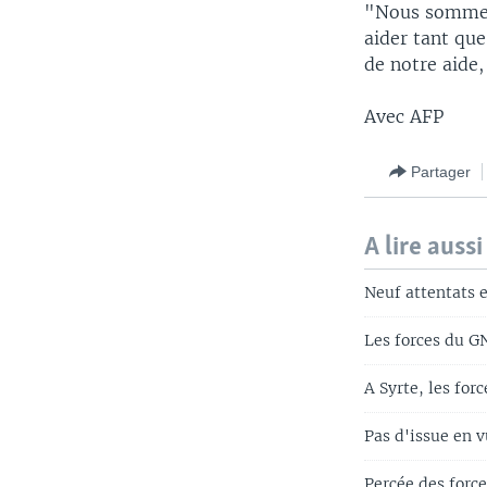
"Nous sommes 
aider tant que
de notre aide
Avec AFP
Partager
A lire aussi
Neuf attentats e
Les forces du G
A Syrte, les for
Pas d'issue en 
Percée des force