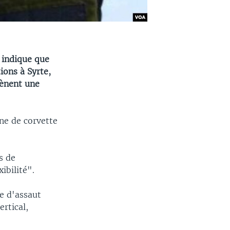
 indique que
ions à Syrte,
mènent une
ne de corvette
s de
ibilité".
e d'assaut
rtical,