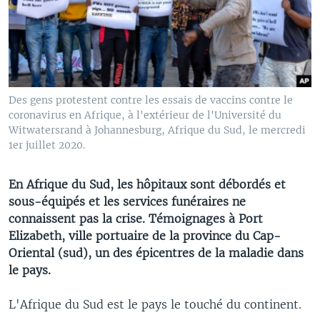
Des gens protestent contre les essais de vaccins contre le
coronavirus en Afrique, à l'extérieur de l'Université du
Witwatersrand à Johannesburg, Afrique du Sud, le mercredi
1er juillet 2020.
En Afrique du Sud, les hôpitaux sont débordés et
sous-équipés et les services funéraires ne
connaissent pas la crise. Témoignages à Port
Elizabeth, ville portuaire de la province du Cap-
Oriental (sud), un des épicentres de la maladie dans
le pays.
L'Afrique du Sud est le pays le touché du continent.