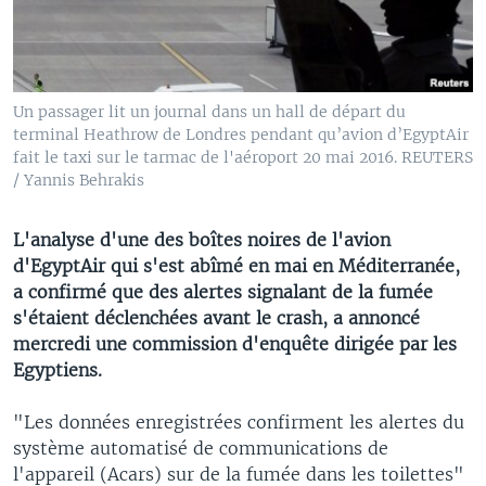
Un passager lit un journal dans un hall de départ du
terminal Heathrow de Londres pendant qu’avion d’EgyptAir
fait le taxi sur le tarmac de l'aéroport 20 mai 2016. REUTERS
/ Yannis Behrakis
L'analyse d'une des boîtes noires de l'avion
d'EgyptAir qui s'est abîmé en mai en Méditerranée,
a confirmé que des alertes signalant de la fumée
s'étaient déclenchées avant le crash, a annoncé
mercredi une commission d'enquête dirigée par les
Egyptiens.
"Les données enregistrées confirment les alertes du
système automatisé de communications de
l'appareil (Acars) sur de la fumée dans les toilettes"