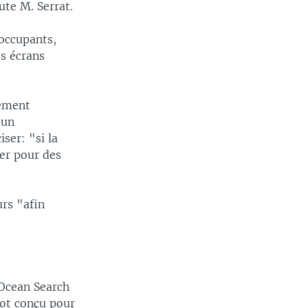
ute M. Serrat.
 occupants,
es écrans
tement
 un
ser: "si la
er pour des
urs "afin
 Ocean Search
bot conçu pour