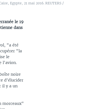
 Caire, Egypte, 21 mai 2016. REUTERS /
erranée le 19
ptienne dans
ol, "a été
écupérer "la
ise le
 l'avion.
boîte noire
e d'élucider
 il y a un
en morceaux"