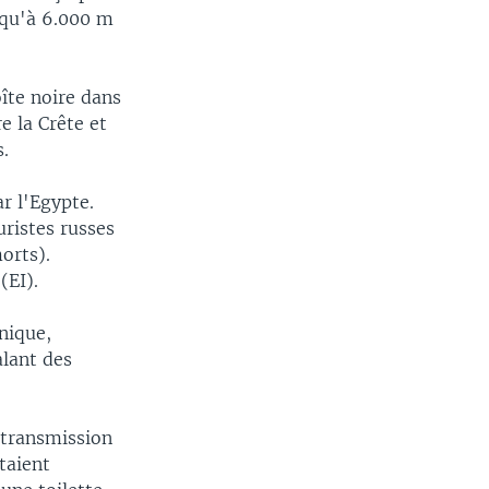
squ'à 6.000 m
îte noire dans
e la Crête et
.
r l'Egypte.
uristes russes
orts).
(EI).
hnique,
alant des
 transmission
taient