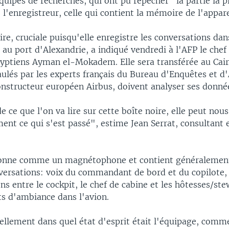
équipes de recherches, qui ont pu repêcher "la partie la p
l'enregistreur, celle qui contient la mémoire de l'appare
ire, cruciale puisqu'elle enregistre les conversations dans
au port d'Alexandrie, a indiqué vendredi à l'AFP le chef
yptiens Ayman el-Mokadem. Elle sera transférée au Cair
ulés par les experts français du Bureau d'Enquêtes et d
onstructeur européen Airbus, doivent analyser ses donné
e ce que l'on va lire sur cette boîte noire, elle peut no
ent ce qui s'est passé", estime Jean Serrat, consultant 
ionne comme un magnétophone et contient généralement
versations: voix du commandant de bord et du copilote,
 entre le cockpit, le chef de cabine et les hôtesses/st
ts d'ambiance dans l'avion.
ellement dans quel état d'esprit était l'équipage, comme