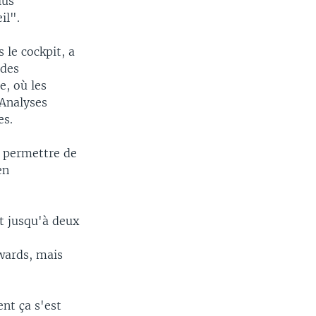
lus
il".
 le cockpit, a
 des
e, où les
'Analyses
es.
us permettre de
en
 jusqu'à deux
ewards, mais
nt ça s'est