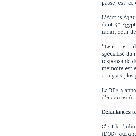
passé, est-ce 
L'Airbus A320 
dont 40 Egypt
radar, pour d
"Le contenu d
spécialisé du 
responsable du
mémoire est e
analyses plus
Le BEA a anno
d'apporter (so
Défaillances 
C'est le "Joh
(DOS), qui a r