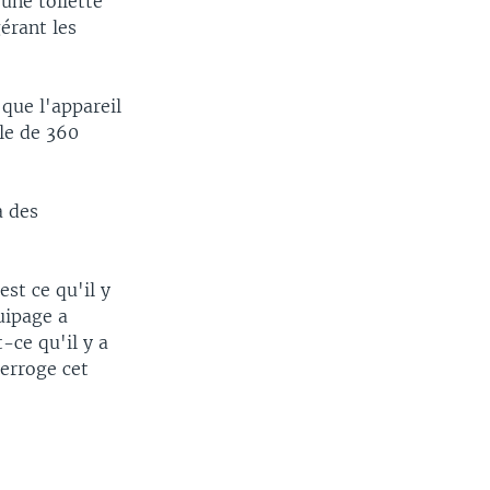
 une toilette
gérant les
que l'appareil
lle de 360
à des
st ce qu'il y
uipage a
-ce qu'il y a
terroge cet