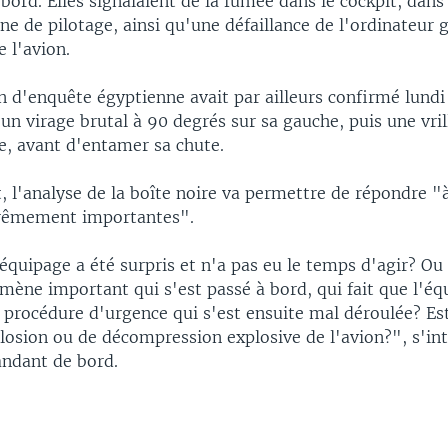
bord. Elles signalaient de la fumée dans le cockpit, dans
ine de pilotage, ainsi qu'une défaillance de l'ordinateur 
 l'avion.
 d'enquête égyptienne avait par ailleurs confirmé lundi 
 un virage brutal à 90 degrés sur sa gauche, puis une vri
e, avant d'entamer sa chute.
, l'analyse de la boîte noire va permettre de répondre "
trêmement importantes".
équipage a été surpris et n'a pas eu le temps d'agir? Ou e
mène important qui s'est passé à bord, qui fait que l'éq
procédure d'urgence qui s'est ensuite mal déroulée? Est
losion ou de décompression explosive de l'avion?", s'in
ndant de bord.