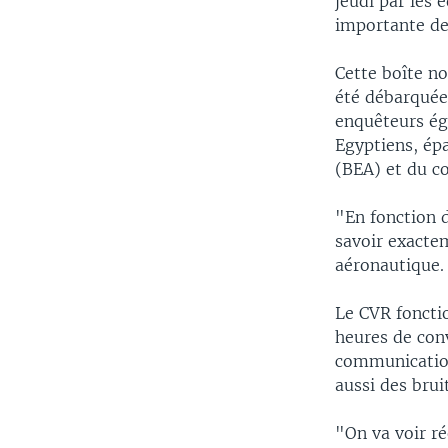
jeudi par les 
importante de 
Cette boîte no
été débarquée 
enquêteurs ég
Egyptiens, épa
(BEA) et du c
"En fonction d
savoir exactem
aéronautique.
Le CVR fonct
heures de con
communications
aussi des brui
"On va voir ré