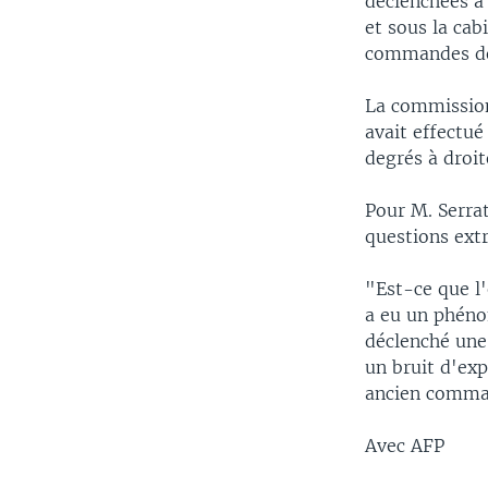
déclenchées à 
et sous la cab
commandes de
La commission
avait effectué
degrés à droit
Pour M. Serrat
questions ex
"Est-ce que l'
a eu un phéno
déclenché une 
un bruit d'exp
ancien comma
Avec AFP