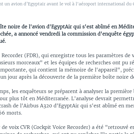
t un avion d’Egyptair avant le vol à l'aéroport international du
te noire de l'avion d'EgyptAir qui s'est abîmé en Médit
êchée, a annoncé vendredi la commission d'enquête égy
ué.
 Recorder (FDR), qui enregistre tous les paramètres de v
usieurs morceaux" et les équipes de recherches ont pu r
 importante, qui contient la mémoire de l'appareil", préc
n jour après la découverte de la première boîte noire de
mps, les enquêteurs se préparent à analyser la première 
our plus tôt en Méditerranée. L'analyse devrait permettr
crash de l'Airbus A320 d'EgyptAir qui s'est abîmé en mer
 66 morts.
r de voix CVR (Cockpit Voice Recorder) a été "retrouvé 