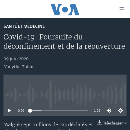
Liens
d'accessibilité
Menu
SANTÉ ET MÉDECINE
principal
À LA UNE
Covid-19: Poursuite du
Retour
TV
AFRIQUE
à
déconfinement et de la réouverture
la
RADIO
ÉTATS-UNIS
LE MONDE AUJOURD'HUI
navigation
09 juin 2020
AUTRES LANGUES
MONDE
VOA60 AFRIQUE
LE MONDE AUJOURD'HUI
principale
Nanythe Talani
Retour
SPORT
WASHINGTON FORUM
À VOTRE AVIS
BAMBARA
à
Apprenez L'anglais
CORRESPONDANT VOA
VOTRE SANTÉ VOTRE AVENIR
FULFULDE
la
recherche
SUIVEZ-NOUS
FOCUS SAHEL
LE MONDE AU FÉMININ
LINGALA
No media source currently available
REPORTAGES
L'AMÉRIQUE ET VOUS
SANGO
0:00
1:08
VOUS + NOUS
DIALOGUE DES RELIGIONS
Langues
Télécharger
Malgré sept millions de cas déclarés et
CARNET DE SANTÉ
RM SHOW