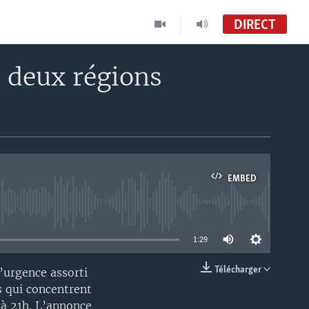
DIRECT
 deux régions
EMBED
able
1:29
Télécharger
’urgence assorti
EMBED
s qui concentrent
 à 21h. L’annonce