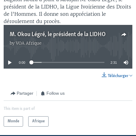
président de la LIDHO, la Ligue Ivoirienne des Droits
de l’Hommes. Il donne son appréciation le
déroulement du procès.
M. Okou Légré, le président de la LIDHO
by
VOA Afrique
No media source currently available
0:00
2:31
Télécharger
Partager
Follow us
This item is part of
Monde
Afrique