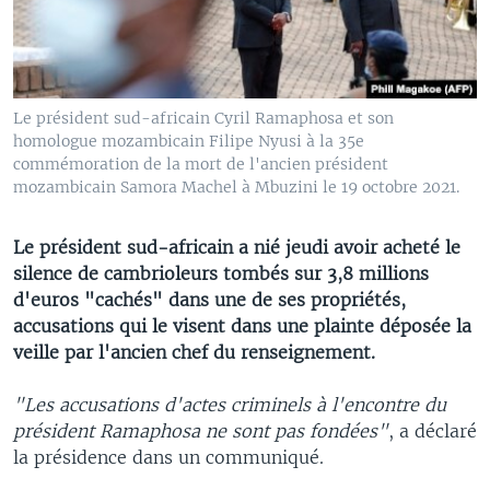
Le président sud-africain Cyril Ramaphosa et son
homologue mozambicain Filipe Nyusi à la 35e
commémoration de la mort de l'ancien président
mozambicain Samora Machel à Mbuzini le 19 octobre 2021.
Le président sud-africain a nié jeudi avoir acheté le
silence de cambrioleurs tombés sur 3,8 millions
d'euros "cachés" dans une de ses propriétés,
accusations qui le visent dans une plainte déposée la
veille par l'ancien chef du renseignement.
"Les accusations d'actes criminels à l'encontre du
président Ramaphosa ne sont pas fondées"
, a déclaré
la présidence dans un communiqué.