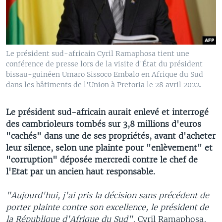
Le président sud-africain Cyril Ramaphosa tient une
conférence de presse lors de la visite d'État du président
bissau-guinéen Umaro Sissoco Embalo en Afrique du Sud
dans les bâtiments de l'Union à Pretoria le 28 avril 2022.
Le président sud-africain aurait enlevé et interrogé
des cambrioleurs tombés sur 3,8 millions d'euros
"cachés" dans une de ses propriétés, avant d'acheter
leur silence, selon une plainte pour "enlèvement" et
"corruption" déposée mercredi contre le chef de
l'Etat par un ancien haut responsable.
"Aujourd'hui, j'ai pris la décision sans précédent de
porter plainte contre son excellence, le président de
la République d'Afrique du Sud"
, Cyril Ramaphosa,