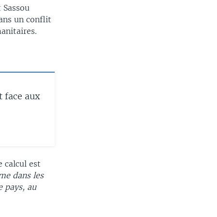
t Sassou
ans un conflit
anitaires.
t face aux
 calcul est
mme dans les
e pays, au