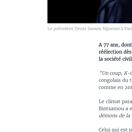
Le président Denis Sassou Nguesso à Pari
A 77 ans, don
réélection dè
la société civ
"Un coup, K-
congolais du t
comme en 2016,
Le climat para
Bintsamou a e
démons de la 
Celui qui est 