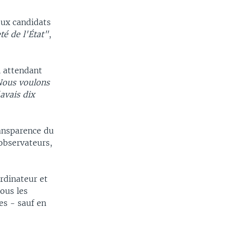
eux candidats
eté de l'État"
,
n attendant
ous voulons
avais dix
ansparence du
 observateurs,
rdinateur et
ous les
es - sauf en