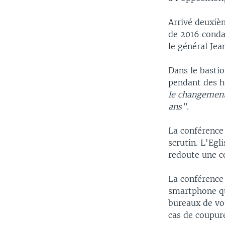
Arrivé deuxièm
de 2016 conda
le général Je
Dans le basti
pendant des h
le changement.
ans".
La conférence
scrutin. L'Egl
redoute une c
La conférence
smartphone qu
bureaux de vot
cas de coupure