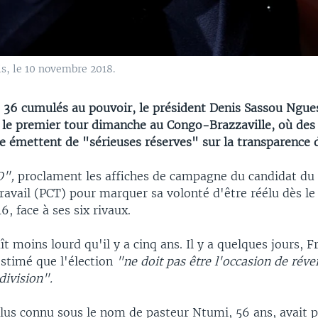
s, le 10 novembre 2018.
t 36 cumulés au pouvoir, le président Denis Sassou Ngue
s le premier tour dimanche au Congo-Brazzaville, où de
ile émettent de "sérieuses réserves" sur la transparence 
O",
proclament les affiches de campagne du candidat du 
ravail (PCT) pour marquer sa volonté d'être réélu dès le
 face à ses six rivaux.
ît moins lourd qu'il y a cinq ans. Il y a quelques jours, F
stimé que l'élection
"ne doit pas être l'occasion de révei
division".
plus connu sous le nom de pasteur Ntumi, 56 ans, avait p