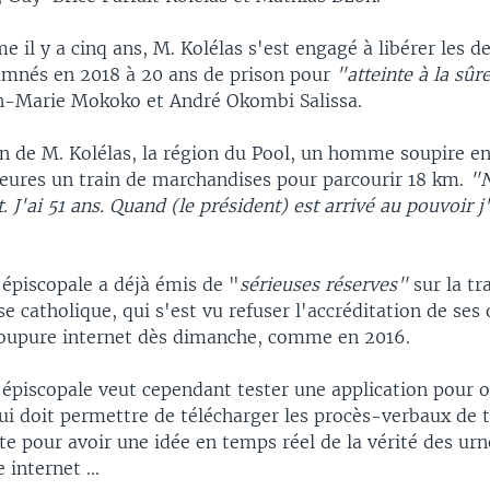
e il y a cinq ans, M. Kolélas s'est engagé à libérer les d
mnés en 2018 à 20 ans de prison pour
"atteinte à la sûr
an-Marie Mokoko et André Okombi Salissa.
on de M. Kolélas, la région du Pool, un homme soupire e
eures un train de marchandises pour parcourir 18 km.
"N
 J'ai 51 ans. Quand (le président) est arrivé au pouvoir j'
 épiscopale a déjà émis de "
sérieuses réserves"
sur la tr
ise catholique, qui s'est vu refuser l'accréditation de ses
oupure internet dès dimanche, comme en 2016.
 épiscopale veut cependant tester une application pour o
i doit permettre de télécharger les procès-verbaux de t
e pour avoir une idée en temps réel de la vérité des urn
 internet ...