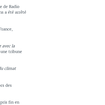
te de Radio
ns a été arrêté
France,
 avec la
s une tribune
du climat
ors des
pris fin en