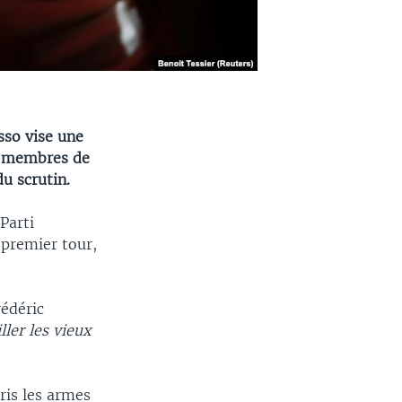
sso vise une
s membres de
du scrutin.
Parti
 premier tour,
rédéric
ller les vieux
ris les armes