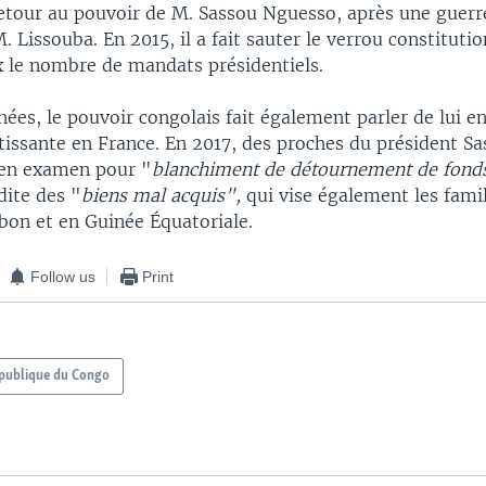
etour au pouvoir de M. Sassou Nguesso, après une guerre
M. Lissouba. En 2015, il a fait sauter le verrou constituti
x le nombre de mandats présidentiels.
ées, le pouvoir congolais fait également parler de lui e
tissante en France. En 2017, des proches du président S
 en examen pour "
blanchiment de détournement de fonds
dite des "
biens mal acquis",
qui vise également les famil
bon et en Guinée Équatoriale.
Follow us
Print
publique du Congo