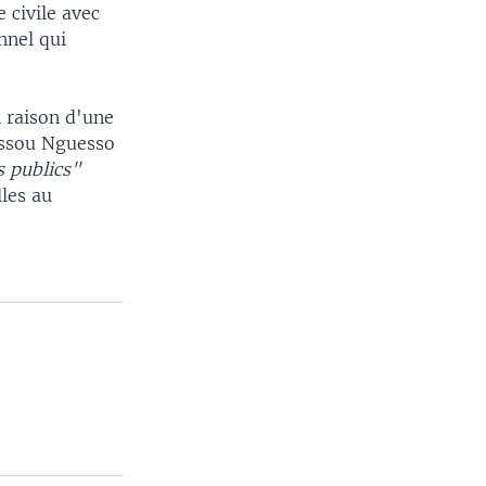
 civile avec
onnel qui
n raison d'une
assou Nguesso
 publics"
les au