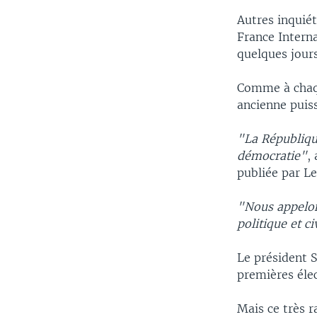
Autres inquiét
France Interna
quelques jours
Comme à chaque
ancienne puiss
"La Républiqu
démocratie"
,
publiée par L
"Nous appelon
politique et c
Le président S
premières élec
Mais ce très r