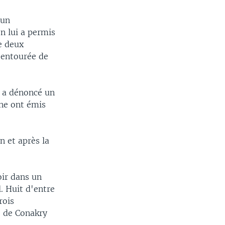
 un
n lui a permis
e deux
 entourée de
n a dénoncé un
nne ont émis
n et après la
ir dans un
. Huit d'entre
rois
e de Conakry