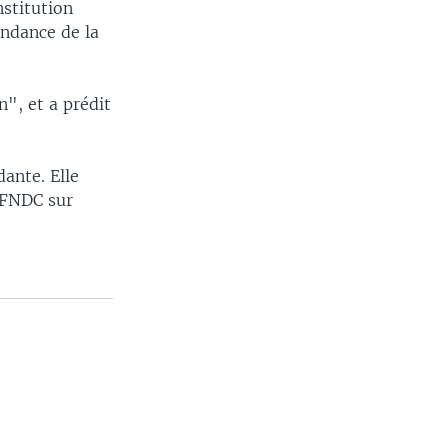
nstitution
endance de la
", et a prédit
dante. Elle
e FNDC sur