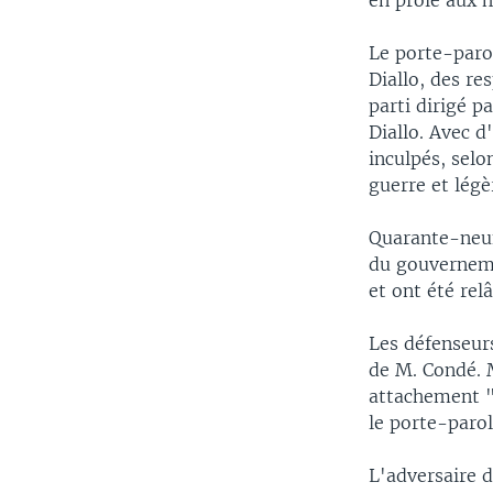
en proie aux h
Le porte-paro
Diallo, des r
parti dirigé p
Diallo. Avec d
inculpés, selo
guerre et légè
Quarante-neuf 
du gouverneme
et ont été rel
Les défenseur
de M. Condé. 
attachement "
le porte-parol
L'adversaire d