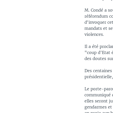
M. Condé a so
référendum cou
d'invoquer cet
mandats et se
violences.
Il a été procl
"coup d'Etat é
des doutes sur 
Des centaines 
présidentielle
Le porte-paro
communiqué qu
elles seront j
gendarmes et 