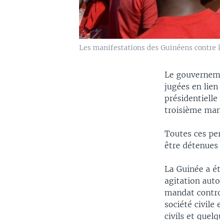
Les manifestations des Guinéens contre 
Le gouverneme
jugées en lien
présidentiell
troisième mand
Toutes ces per
être détenues
La Guinée a é
agitation auto
mandat contro
société civile
civils et quel