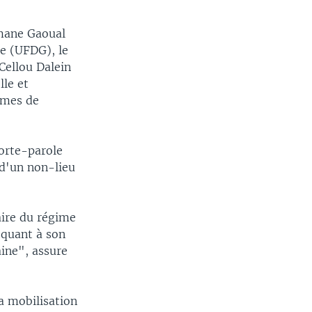
smane Gaoual
ée (UFDG), le
 Cellou Dalein
lle et
armes de
porte-parole
 d'un non-lieu
aire du régime
 quant à son
ine", assure
la mobilisation