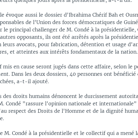
eurts quelques jours après la présidentielle, a-t-il dit.
le évoque aussi le dossier d'Ibrahima Chérif Bah et Ou
esponsables de l'Union des forces démocratiques de Guin
ar le principal challenger de M. Condé à la présidentielle,
'autres opposants, ils ont été arrêtés après la présidentie
n leurs avocats, pour fabrication, détention et usage d'
res, et atteintes aux intérêts fondamentaux de la nation.
mis en cause seront jugés dans cette affaire, selon le 
nt. Dans les deux dossiers, 40 personnes ont bénéficié
âchées, a-t-il ajouté.
s des droits humains dénoncent le durcissement autorit
M. Condé "rassure l'opinion nationale et internationale"
au respect des Droits de l'Homme et de la dignité huma
e.
e M. Condé à la présidentielle et le collectif qui a mené 