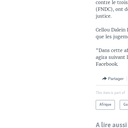
contre le troi
(FNDC), ont dé
justice.
Cellou Dalein 
que les jugeme
"Dans cette af
agira suivant 
Facebook.
Partager
This item is part of
Afrique
Gu
A lire aussi