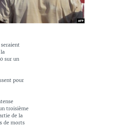
seraient
 la
20 sur un
assent pour
ntense
 un troisième
rtie de la
es de morts