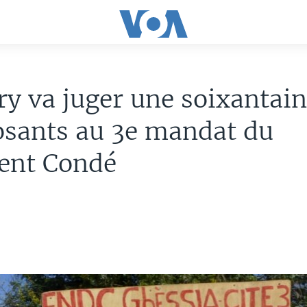
y va juger une soixantai
osants au 3e mandat du
dent Condé