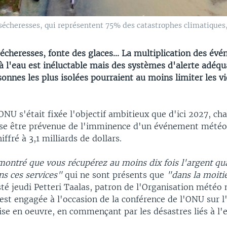
 sécheresses, qui représentent 75% des catastrophes climatiques,
écheresses, fonte des glaces... La multiplication des év
à l'eau est inéluctable mais des systèmes d'alerte adéq
onnes les plus isolées pourraient au moins limiter les vi
l'ONU s'était fixée l'objectif ambitieux que d'ici 2027, c
sse être prévenue de l'imminence d'un événement météo
fré à 3,1 milliards de dollars.
ontré que vous récupérez au moins dix fois l'argent q
ns ces services"
qui ne sont présents que
"dans la moiti
sté jeudi Petteri Taalas, patron de l'Organisation météo
st engagée à l'occasion de la conférence de l'ONU sur l
ise en oeuvre, en commençant par les désastres liés à l'