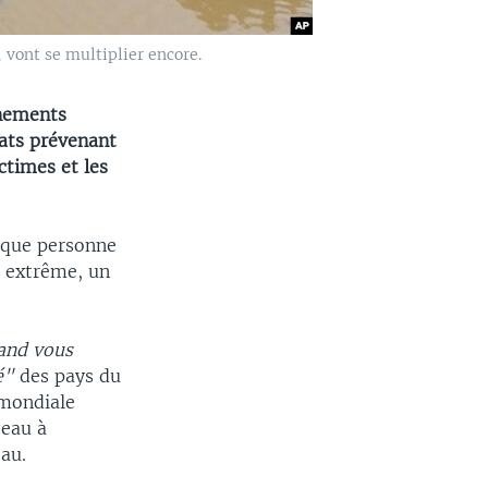
 vont se multiplier encore.
énements
uats prévenant
ctimes et les
haque personne
 extrême, un
uand vous
é"
des pays du
 mondiale
'eau à
eau.