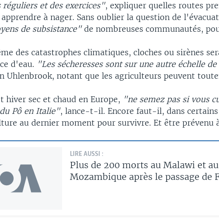
réguliers et des exercices"
, expliquer quelles routes pr
 apprendre à nager. Sans oublier la question de l'évacua
yens de subsistance"
de nombreuses communautés, pour
ême des catastrophes climatiques, cloches ou sirènes ser
nce d'eau.
"Les sécheresses sont sur une autre échelle d
n Uhlenbrook, notant que les agriculteurs peuvent toutef
et hiver sec et chaud en Europe,
"ne semez pas si vous cu
 du Pô en Italie"
, lance-t-il. Encore faut-il, dans certain
lture au dernier moment pour survivre. Et être prévenu 
LIRE AUSSI :
Plus de 200 morts au Malawi et au
Mozambique après le passage de 