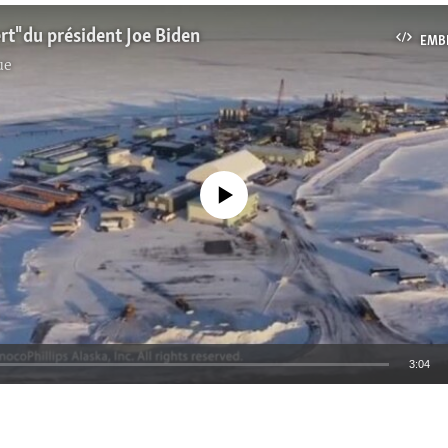
rt" du président Joe Biden
EMB
ue
No media source currently available
3:04
EMBED