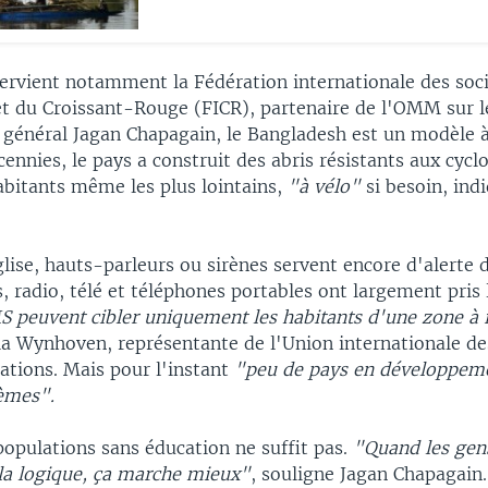
tervient notamment la Fédération internationale des soci
t du Croissant-Rouge (FICR), partenaire de l'OMM sur le
e général Jagan Chapagain, le Bangladesh est un modèle 
ennies, le pays a construit des abris résistants aux cycl
abitants même les plus lointains,
"à vélo"
si besoin, ind
glise, hauts-parleurs ou sirènes servent encore d'alerte 
s, radio, télé et téléphones portables ont largement pris l
MS peuvent cibler uniquement les habitants d'une zone à 
la Wynhoven, représentante de l'Union internationale de
tions. Mais pour l'instant
"peu de pays en développeme
tèmes".
 populations sans éducation ne suffit pas.
"Quand les gen
a logique, ça marche mieux"
, souligne Jagan Chapagain