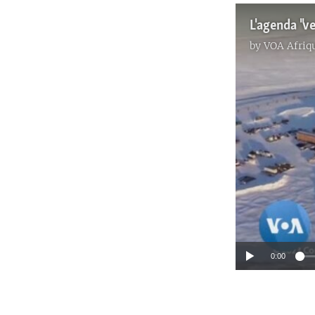
L'agenda "ve
by
VOA Afriq
0:00