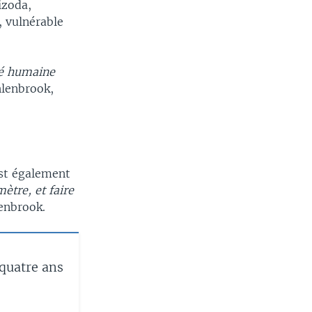
izoda,
, vulnérable
té humaine
hlenbrook,
est également
ètre, et faire
lenbrook.
 quatre ans