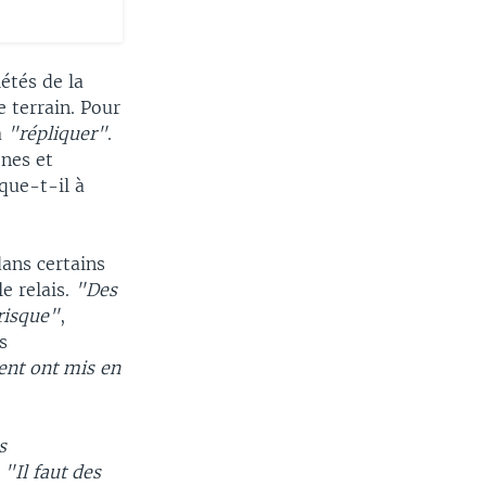
étés de la
 terrain. Pour
à
"répliquer"
.
ones et
ique-t-il à
dans certains
e relais.
"Des
risque"
,
s
nt ont mis en
s
.
"Il faut des