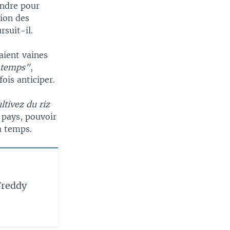
endre pour
tion des
suit-il.
aient vaines
e temps"
,
ois anticiper.
ltivez du riz
s pays, pouvoir
à temps.
Freddy