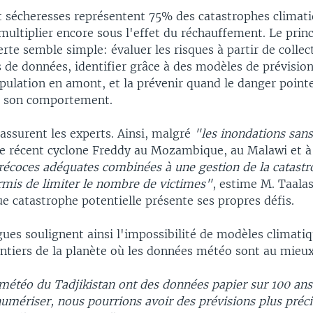
t sécheresses représentent 75% des catastrophes climati
multiplier encore sous l'effet du réchauffement. Le prin
rte semble simple: évaluer les risques à partir de collec
 de données, identifier grâce à des modèles de prévisio
opulation en amont, et la prévenir quand le danger point
e son comportement.
assurent les experts. Ainsi, malgré
"les inondations san
le récent cyclone Freddy au Mozambique, au Malawi et 
récoces adéquates combinées à une gestion de la catastr
rmis de limiter le nombre de victimes"
, estime M. Taala
e catastrophe potentielle présente ses propres défis.
ues soulignent ainsi l'impossibilité de modèles climatiq
ntiers de la planète où les données météo sont au mieux
météo du Tadjikistan ont des données papier sur 100 ans
umériser, nous pourrions avoir des prévisions plus préc