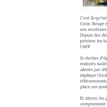
C'est là qu'in
Croix-Rouge e
son secrétair
Depuis des déc
prévient les h
l'AFP.
Si cloches d'é
endroits isolé
alertes par S
explique Ursu
télécommunica
place ces sys
Et alerter les
comprennent l