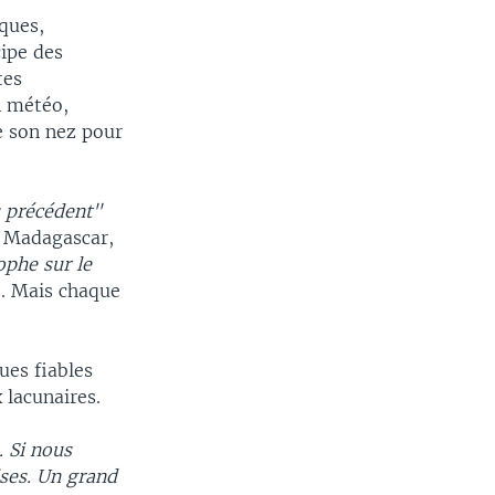
ques,
cipe des
tes
n météo,
e son nez pour
width
px
s précédent"
à Madagascar,
ophe sur le
s. Mais chaque
ues fiables
 lacunaires.
. Si nous
ises. Un grand