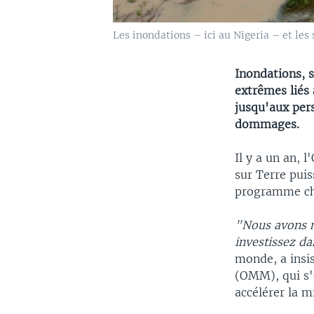
Les inondations – ici au Nigeria – et les
Inondations, s
extrêmes liés 
jusqu'aux pers
dommages.
Il y a un an, 
sur Terre pui
programme chif
"Nous avons m
investissez da
monde, a insi
(OMM), qui s'e
accélérer la m