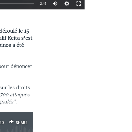
2:45
EMBED
SHARE
déroulé le 15
if Keita s'est
binos a été
 pour dénoncer
ur les droits
 700 attaques
gnalés
".
ED
SHARE