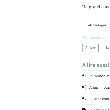
Un grand conce
Partager
This item is part of
Afrique
Le
A lire aussi
Le Monde au
13 juin : jou
"Lutter contr