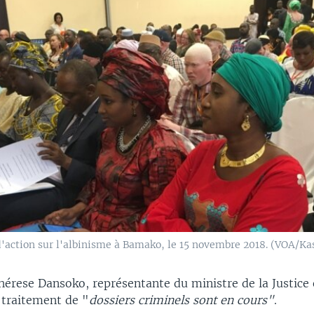
'action sur l'albinisme à Bamako, le 15 novembre 2018. (VOA/Ka
hérese Dansoko, représentante du ministre de la Justice 
 traitement de "
dossiers criminels sont en cours"
.