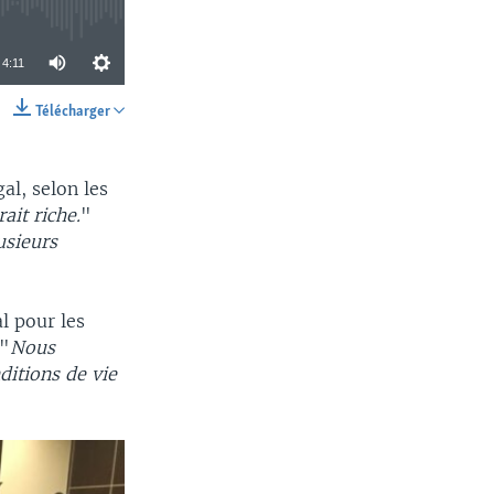
4:11
Télécharger
SHARE
al, selon les
ait riche.
"
usieurs
l pour les
 "
Nous
ditions de vie