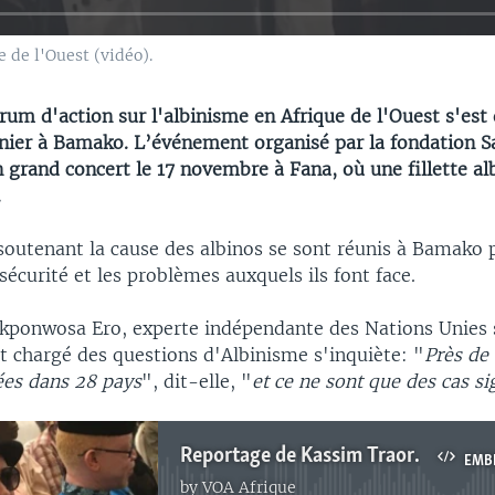
 de l'Ouest (vidéo).
rum d'action sur l'albinisme en Afrique de l'Ouest s'est 
ier à Bamako. L’événement organisé par la fondation Sal
 grand concert le 17 novembre à Fana, où une fillette al
.
 soutenant la cause des albinos se sont réunis à Bamako
écurité et les problèmes auxquels ils font face.
Ikponwosa Ero, experte indépendante des Nations Unies s
 chargé des questions d'Albinisme s'inquiète: "
Près de
ées dans 28 pays
", dit-elle, "
et ce ne sont que des cas si
Reportage de Kassim Traoré lors du Forum sur l'albinisme au Mali
EMB
by
VOA Afrique