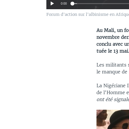
0:00
Forum d'action sur l'albinisme en Afrique
Au Mali, un fo
novembre dern
conclu avec un
tuée le 13 mai
Les militants
le manque de s
La Nigériane 
de l'Homme et
ont été signal