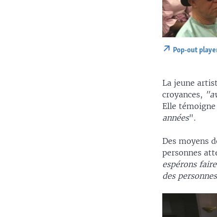
Pop-out playe
La jeune artis
croyances,
"av
Elle témoigne 
années
".
Des moyens de 
personnes att
espérons faire
des personnes