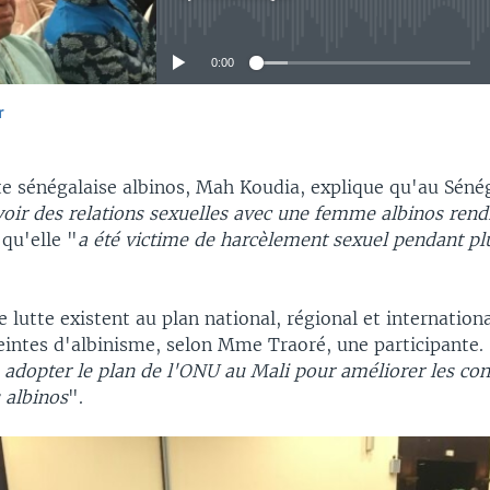
No media source currently available
0:00
r
EMBED
te sénégalaise albinos, Mah Koudia, explique qu'au Sénég
oir des relations sexuelles avec une femme albinos rendr
qu'elle "
a été victime de harcèlement sexuel pendant pl
lutte existent au plan national, régional et internationa
eintes d'albinisme, selon Mme Traoré, une participante.
 adopter le plan de l'ONU au Mali pour améliorer les con
 albinos
".