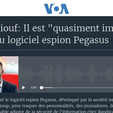
ouf: Il est "quasiment im
u logiciel espion Pegasus
No media source currently avail
0:00
isé le logiciel espion Pegasus, développé par la société i
p, pour traquer des personnalités, des journalistes, des
able adjoint de la sécurité de l’information chez Rands