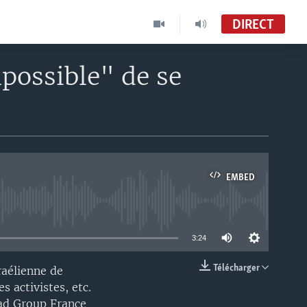
DIRECT
possible" de se
EMBED
able
3:24
Télécharger
sraélienne de
EMBED
 activistes, etc.
tad Group France