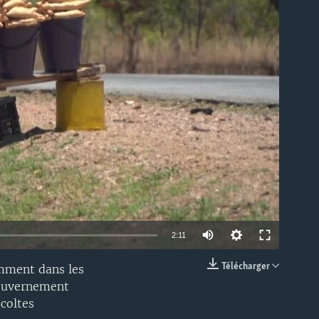
able
2:11
Télécharger
amment dans les
EMBED
gouvernement
écoltes