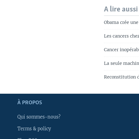
A lire aussi
Obama crée une 
Les cancers che
Cancer inopérab
La seule machin
Reconstitution d
Apprenez L'anglais
À PROPOS
SUIVEZ-NOUS
Qui sommes-nous?
Terms & policy