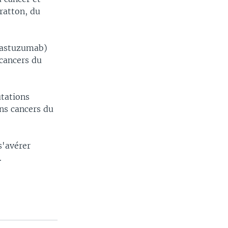
ratton, du
trastuzumab)
cancers du
tations
ns cancers du
s'avérer
.