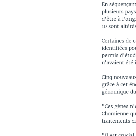
En séquençant
plusieurs pays
d'être à l'ori
10 sont altéré
Certaines de c
identifiées p
permis d'étud
n'avaient été 
Cinq nouveaux
grâce à cet é
génomique du 
"Ces gènes n'
Chomienne qui
traitements ci
"Il est crucia