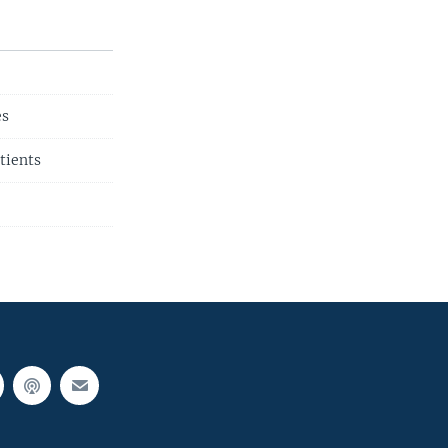
es
tients