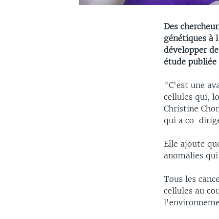
Des chercheur
génétiques à l
développer de
étude publiée 
"C'est une av
cellules qui, 
Christine Chom
qui a co-diri
Elle ajoute qu
anomalies qui 
Tous les canc
cellules au co
l'environneme