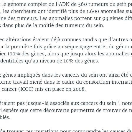
 le génome complet de l'ADN de 560 tumeurs du sein p
, les chercheurs ont identifié plus de 1.600 anomalies s
gine des tumeurs. Les anomalies portent sur 93 gènes dif
s dans plus de la moitié des tumeurs du sein.
es altérations étaient déjà connues tandis que d'autres 
our la première fois grâce au séquençage entier du génom
ier 100% des gènes, alors que jusqu'alors les anomalies
identifiées qu'au niveau de 10% des gènes.
 gènes impliqués dans les cancers du sein ont ainsi été 
norme travail mené dans le cadre du consortium internat
cancer (ICGC) mis en place en 2008.
étaient pas jusque-là associés aux cancers du sein", no
 espère que cette découverte permettra de trouver de 
blés.
l de trouver ces mutations pour comprendre les causes du