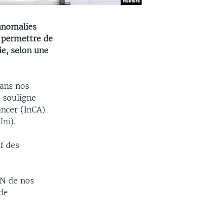
anomalies
t permettre de
ie, selon une
ans nos
, souligne
ancer (InCA)
ni).
f des
DN de nos
 de