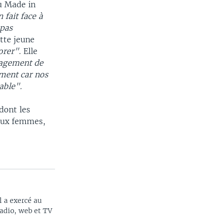
du Made in
 fait face à
 pas
tte jeune
orer"
. Elle
gagement de
ement car nos
able".
dont les
 aux femmes,
l a exercé au
radio, web et TV