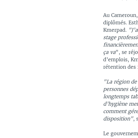
Au Cameroun, 
diplômés. Esth
Kmerpad.
"J’a
stage professio
financièrement
ça va
", se réj
d’emplois, Km
rétention des f
"La région de 
personnes dépl
longtemps tabo
d’hygiène mens
comment gérer 
disposition"
,
Le gouverneme