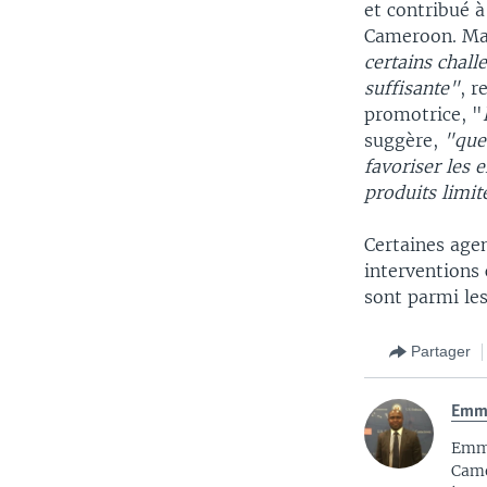
et contribué à
Cameroon. Mais
certains chall
suffisante"
, r
promotrice, "
suggère,
"que
favoriser les 
produits limit
Certaines age
interventions 
sont parmi le
Partager
Emma
Emma
Came