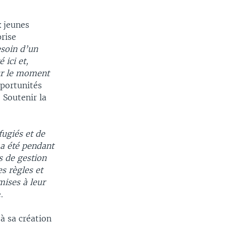
 jeunes
prise
esoin d’un
 ici et,
our le moment
pportunités
Soutenir la
fugiés et de
 a été pendant
s de gestion
s règles et
mises à leur
.
à sa création