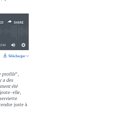
ED
SHARE
2:54
Télécharger
SHARE
e profils
",
y a des
ement été
joute-elle,
serviette
rendre juste à