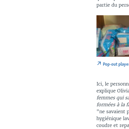
partie du pers
Pop-out playe
Ici, le person
explique Olivi
femmes qui sav
formées à la f
"ne savaient p
hygiénique la
coudre et repa