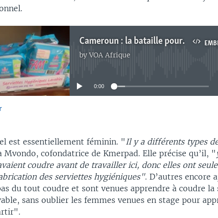
onnel.
Cameroun : la bataille pour la création d’emplois décents
EMB
by
VOA Afrique
No media source currently available
0:00
r
EMBED
nel est essentiellement féminin. "
Il y a différents types d
a Mvondo, cofondatrice de Kmerpad. Elle précise qu’il, "
aient coudre avant de travailler ici, donc elles ont seul
abrication des serviettes hygiéniques"
. D’autres encore a
as du tout coudre et sont venues apprendre à coudre la 
vable, sans oublier les femmes venues en stage pour app
rtir".