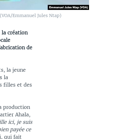
4. (VOA/Emmanuel Jules Ntap)
la création
ocale
abrication de
s, la jeune
s la
 filles et des
la production
artier Ahala,
le ici, je suis
 bien payée ce
 qui fait