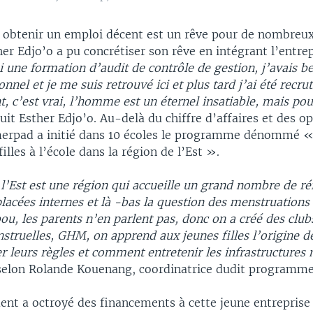
obtenir un emploi décent est un rêve pour de nombreux
er Edjo’o a pu concrétiser son rêve en intégrant l’entre
i une formation d’audit de contrôle de gestion, j’avais b
nnel et je me suis retrouvé ici et plus tard j’ai été recruté
, c’est vrai, l’homme est un éternel insatiable, mais p
ouit Esther Edjo’o. Au-delà du chiffre d’affaires et des o
erpad a initié dans 10 écoles le programme dénommé « 
illes à l’école dans la région de l’Est ».
l’Est est une région qui accueille un grand nombre de ré
acées internes et là -bas la question des menstruations
u, les parents n’en parlent pas, donc on a créé des club
truelles, GHM, on apprend aux jeunes filles l’origine de
leurs règles et comment entretenir les infrastructures 
 selon Rolande Kouenang, coordinatrice dudit programme
nt a octroyé des financements à cette jeune entreprise 