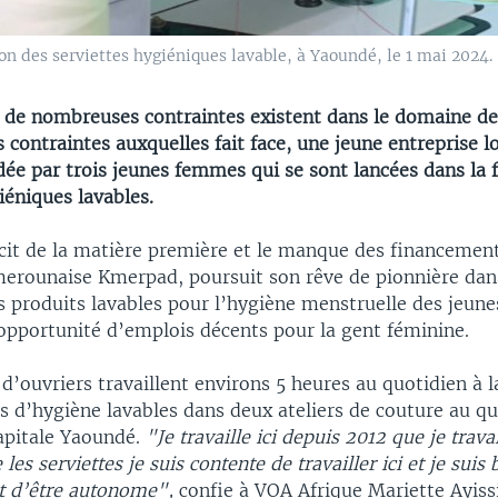
tion des serviettes hygiéniques lavable, à Yaoundé, le 1 mai 202
de nombreuses contraintes existent dans le domaine de 
 contraintes auxquelles fait face, une jeune entreprise l
ée par trois jeunes femmes qui se sont lancées dans la f
iéniques lavables.
cit de la matière première et le manque des financement
merounaise Kmerpad, poursuit son rêve de pionnière dan
s produits lavables pour l’hygiène menstruelle des jeunes
pportunité d’emplois décents pour la gent féminine.
d’ouvriers travaillent environs 5 heures au quotidien à 
s d’hygiène lavables dans deux ateliers de couture au qu
capitale Yaoundé.
"Je travaille ici depuis 2012 que je travail
les serviettes je suis contente de travailler ici et je suis
 d’être autonome",
confie à VOA Afrique Mariette Ayissi,