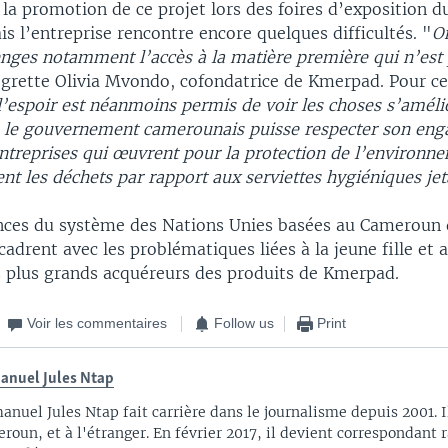
 la promotion de ce projet lors des foires d’exposition 
 l’entreprise rencontre encore quelques difficultés. "
On
enges notamment l’accès à la matière première qui n’est
egrette Olivia Mvondo, cofondatrice de Kmerpad. Pour ce
l’espoir est néanmoins permis de voir les choses s’améli
 le gouvernement camerounais puisse respecter son en
entreprises qui œuvrent pour la protection de l’environn
ent les déchets par rapport aux serviettes hygiéniques jet
nces du système des Nations Unies basées au Cameroun 
cadrent avec les problématiques liées à la jeune fille et
s plus grands acquéreurs des produits de Kmerpad.
Voir les commentaires
Follow us
Print
nuel Jules Ntap
nuel Jules Ntap fait carrière dans le journalisme depuis 2001. I
roun, et à l'étranger. En février 2017, il devient correspondant 