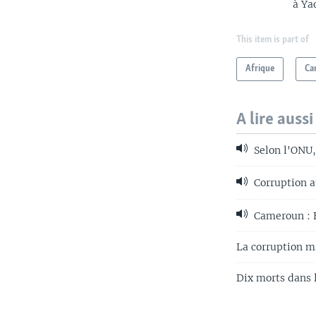
à Ya
This item is part of
Afrique
Ca
A lire aussi
Selon l'ONU, 
Corruption a
Cameroun : B
La corruption m
Dix morts dans 