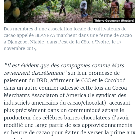
Des membres d'une association locale de cultivateurs de
cacao appelée BLAYEYA marchent dans une ferme de cacao
à Djangobo, Niable, dans l'est de la Côte d'Ivoire, le 17
novembre 2014.
"Il est évident que des compagnies comme Mars
reviennent discrètement"
sur leur promesse de
paiement du DRD, affirment le CCC et le Cocobod
dans un autre courrier adressé cette fois au Cocoa
Merchants Associaton of America (le syndicat des
industriels américains du cacao/chocolat), accusant
plus précisément dans un communiqué séparé le
producteur des célèbres barres chocolatées d'avoir
modifié une large partie de ses approvisionnements
en beurre de cacao pour éviter de verser la prime aux