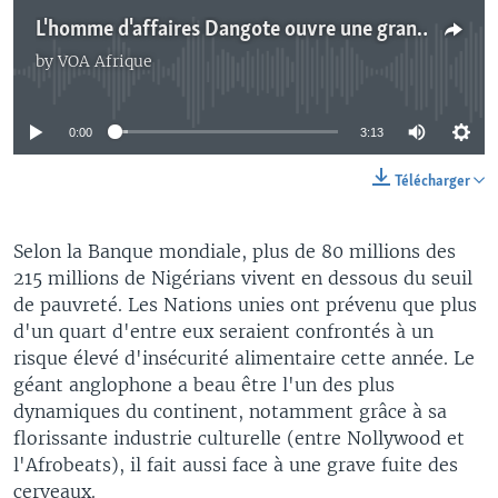
L'homme d'affaires Dangote ouvre une grande raffinerie pour réduire la dépendance du Nigeria envers l’extérieur
by
VOA Afrique
No media source currently available
0:00
3:13
Télécharger
Selon la Banque mondiale, plus de 80 millions des
215 millions de Nigérians vivent en dessous du seuil
de pauvreté. Les Nations unies ont prévenu que plus
d'un quart d'entre eux seraient confrontés à un
risque élevé d'insécurité alimentaire cette année. Le
géant anglophone a beau être l'un des plus
dynamiques du continent, notamment grâce à sa
florissante industrie culturelle (entre Nollywood et
l'Afrobeats), il fait aussi face à une grave fuite des
cerveaux.