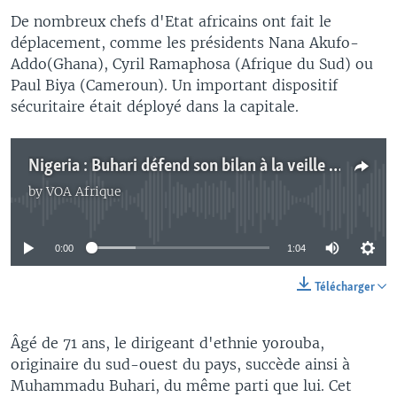
De nombreux chefs d'Etat africains ont fait le
déplacement, comme les présidents Nana Akufo-
Addo(Ghana), Cyril Ramaphosa (Afrique du Sud) ou
Paul Biya (Cameroun). Un important dispositif
sécuritaire était déployé dans la capitale.
Nigeria : Buhari défend son bilan à la veille de l’investiture de Tinubu
by
VOA Afrique
No media source currently available
0:00
1:04
Télécharger
Âgé de 71 ans, le dirigeant d'ethnie yorouba,
originaire du sud-ouest du pays, succède ainsi à
Muhammadu Buhari, du même parti que lui. Cet