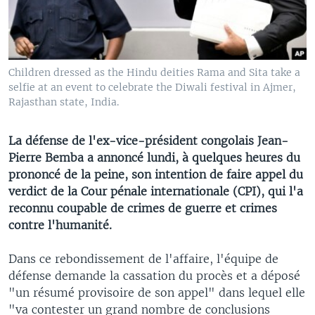
Children dressed as the Hindu deities Rama and Sita take a
selfie at an event to celebrate the Diwali festival in Ajmer,
Rajasthan state, India.
La défense de l'ex-vice-président congolais Jean-
Pierre Bemba a annoncé lundi, à quelques heures du
prononcé de la peine, son intention de faire appel du
verdict de la Cour pénale internationale (CPI), qui l'a
reconnu coupable de crimes de guerre et crimes
contre l'humanité.
Dans ce rebondissement de l'affaire, l'équipe de
défense demande la cassation du procès et a déposé
"un résumé provisoire de son appel" dans lequel elle
"va contester un grand nombre de conclusions