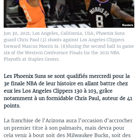
Jun 30, 2021; Los Angeles, California, USA; Phoenix Suns
guard Chris Paul (3) shoots against Los Angeles Clippers
forward Marcus Morris Sr. (8)during the second half in game
six of the Western Conference Finals for the 2021 NBA
Playoffs at Staples Center.
Les Phoenix Suns se sont qualifiés mercredi pour la
3e finale NBA de leur histoire en allant battre chez
eux les Los Angeles Clippers 130 à 103, grâce
notamment à un formidable Chris Paul, auteur de 41
points.
La franchise de l'Arizona aura l'occasion d'accrocher
un premier titre à son palmarès, mais devra pour
cela venir à bout soit des Milwaukee Bucks, soit des