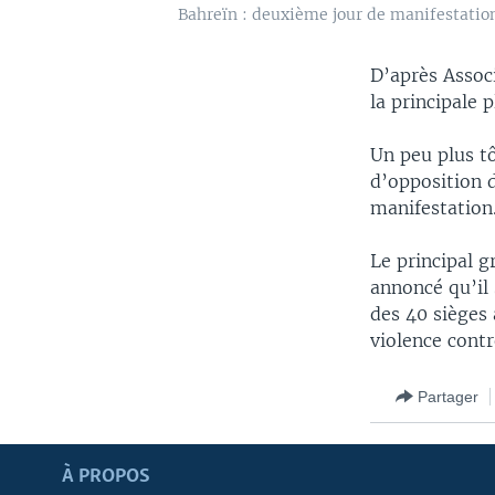
Bahreïn : deuxième jour de manifestatio
D’après Associ
la principale 
Un peu plus tô
d’opposition d
manifestation
Le principal g
annoncé qu’il
des 40 sièges 
violence contr
Partager
Apprenez L'anglais
À PROPOS