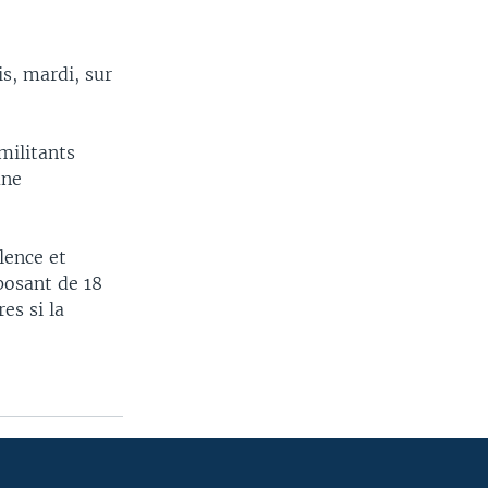
is, mardi, sur
militants
une
lence et
posant de 18
es si la