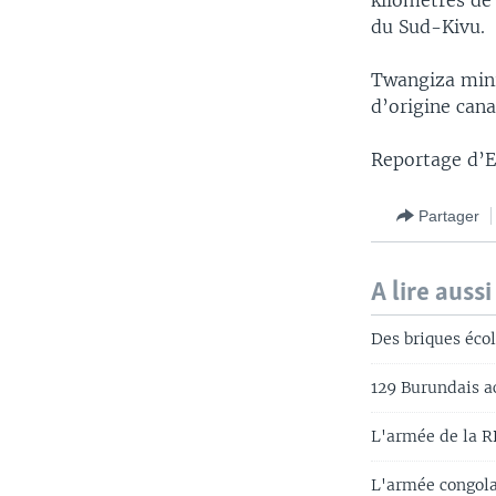
kilomètres de 
du Sud-Kivu.
Twangiza mini
d’origine can
Reportage d’
Partager
A lire aussi
Des briques éco
129 Burundais a
L'armée de la R
L'armée congolai