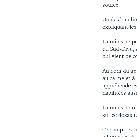
source.
Un des bandit
expliquant les
La ministre p
du Sud-Kivu, A
qui vient de c
Au nom du gou
au calme et à 
appréhendé es
habilitées auss
La ministre ré
sur ce dossier
Ce camp des a