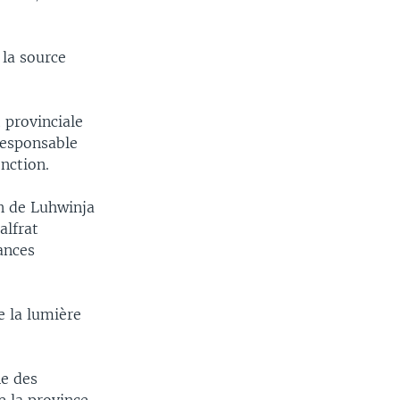
 la source
 provinciale
responsable
onction.
n de Luhwinja
alfrat
ances
e la lumière
ne des