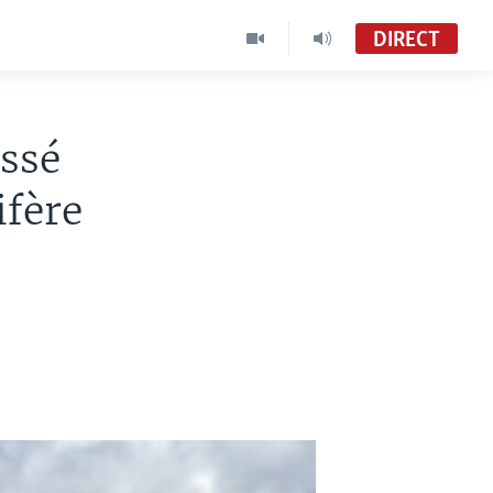
DIRECT
essé
ifère