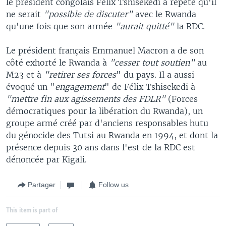
le président congolais Félix Tshisekedi a répété qu'il
ne serait
"possible de discuter"
avec le Rwanda
qu'une fois que son armée
"aurait quitté"
la RDC.
Le président français Emmanuel Macron a de son
côté exhorté le Rwanda à
"cesser tout soutien"
au
M23 et à
"retirer ses forces
" du pays. Il a aussi
évoqué un "
engagement
" de Félix Tshisekedi à
"mettre fin aux agissements des FDLR"
(Forces
démocratiques pour la libération du Rwanda), un
groupe armé créé par d'anciens responsables hutu
du génocide des Tutsi au Rwanda en 1994, et dont la
présence depuis 30 ans dans l'est de la RDC est
dénoncée par Kigali.
Partager
Follow us
This item is part of