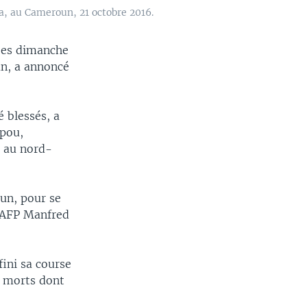
ka, au Cameroun, 21 octobre 2016.
ées dimanche
un, a annoncé
é blessés, a
mpou,
m au nord-
un, pour se
l'AFP Manfred
fini sa course
7 morts dont