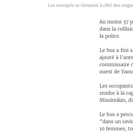
Les rescapés se tiennent à côté des wagon
Au moins 37 p
dans la colli
la police.
Le bus a fini 
ajouté à l'an
commissaire d
ouest de Yaoun
Les occupants
rendre à la ca
Missimikin, d
Le bus a percu
"dans un ravi
10 femmes, tr