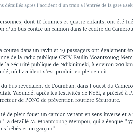
s déraillés après l’accident d’un train a l’entrée de la gare Ese
ersonnes, dont 10 femmes et quatre enfants, ont été tu
sion d'un bus contre un camion dans le centre du Camero
sa course dans un ravin et 19 passagers ont également ét
tenne de la radio publique CRTV Paulin Moantsouog Me
e la Sécurité publique de Ndikinimeki, à environ 200 k
dé, où l'accident s'est produit en pleine nuit.
 du bus revenaient de Foumban, dans l'ouest du Camero
pitale Yaoundé, après les festivités de Noël, a précisé à 
irecteur de l'ONG de prévention routière Sécuroute.
té de plein fouet un camion venant en sens inverse et a 
n", a détaillé M. Moantsouog Mempou, qui a évoqué "3
ois bébés et un garçon".