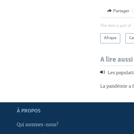
Partager
This item is part of
Afrique
Ca
A lire aussi
Les populatio
La pandémie a f
Apprenez L'anglais
À PROPOS
SUIVEZ-NOUS
Qui sommes-nous?