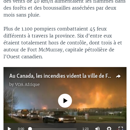
des vents de 40 km/h alimentaient les flammes dans
des forêts et des broussailles asséchées par deux
mois sans pluie.
Plus de 1.100 pompiers combattaient 45 feux
différents à travers la province. Six d'entre eux
étaient totalement hors de contrôle, dont trois à et
autour de Fort McMurray, capitale pétrolière de
l'Ouest canadien.
Au Canada, les incendies vident la ville de Fort McMurray de ses habitants
by
VOA Afrique
No media source currently available
0:00
1:23