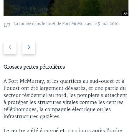
La fumée dans le forêt de Fort McMurray, le 5 mai 2016.
1/7
P
N
r
e
e
x
v
t
Grosses pertes pétrolières
i
s
o
l
A Fort McMurray, si les quartiers au sud-ouest et à
u
i
l'ouest ont été largement dévastés, et une partie du
s
d
secteur résidentiel au nord, les pompiers s'attachent
s
e
à protéger les structures vitales comme les centres
l
téléphoniques, la compagnie électrique ou les
i
infrastructures gazières.
d
e
Le centre a été épargné et, cinq jours après l'ordre