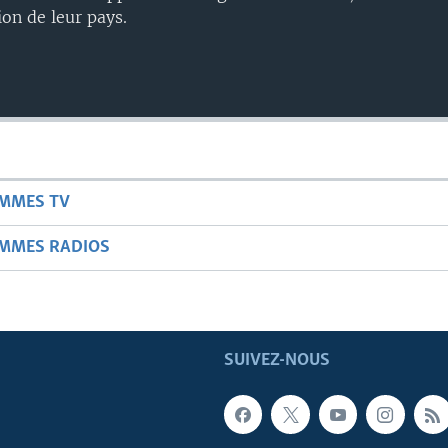
ion de leur pays.
Auto
240p
360p
720p
AMMES TV
AMMES RADIOS
SUIVEZ-NOUS