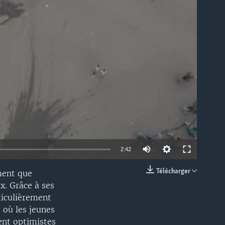
able
Auto
2:42
240p
Télécharger
ment que
EMBED
x. Grâce à ses
360p
ticulièrement
480p
 où les jeunes
ent optimistes
720p