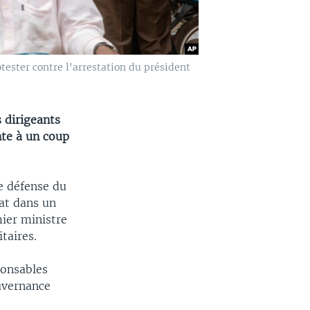
tester contre l'arrestation du président
 dirigeants
nte à un coup
e défense du
tat dans un
ier ministre
taires.
ponsables
ouvernance