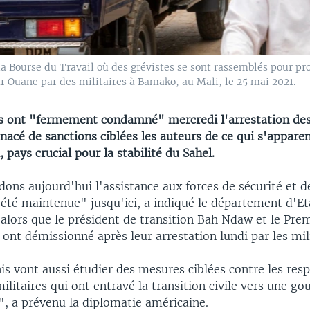
a Bourse du Travail où des grévistes se sont rassemblés pour pro
 Ouane par des militaires à Bamako, au Mali, le 25 mai 2021.
s ont "fermement condamné" mercredi l'arrestation des
acé de sanctions ciblées les auteurs de ce qui s'appare
, pays crucial pour la stabilité du Sahel.
ons aujourd'hui l'assistance aux forces de sécurité et d
 été maintenue" jusqu'ici, a indiqué le département d'E
lors que le président de transition Bah Ndaw et le Prem
nt démissionné après leur arrestation lundi par les mili
is vont aussi étudier des mesures ciblées contre les res
militaires qui ont entravé la transition civile vers une g
, a prévenu la diplomatie américaine.