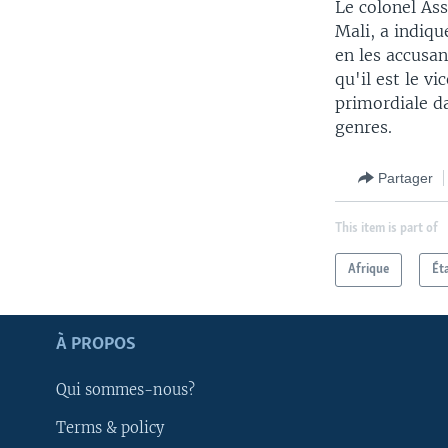
Le colonel Ass
Mali, a indiqu
en les accusa
qu'il est le v
primordiale da
genres.
Partager
This item is part of
Afrique
Ét
Apprenez L'anglais
À PROPOS
SUIVEZ-NOUS
Qui sommes-nous?
Terms & policy