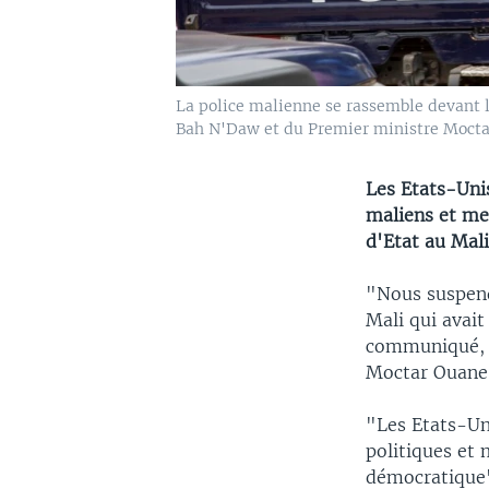
La police malienne se rassemble devant l
Bah N'Daw et du Premier ministre Moctar
Les Etats-Uni
maliens et men
d'Etat au Mali
"Nous suspend
Mali qui avait
communiqué, a
Moctar Ouane o
"Les Etats-Un
politiques et 
démocratique"