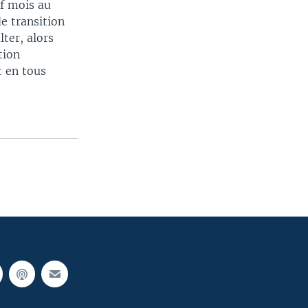
uf mois au
de transition
ter, alors
tion
t en tous