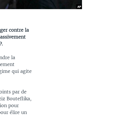
ger contre la
 massivement
P.
ndre la
liement
gime qui agite
oints par de
iz Bouteflika,
tion pour
our élire un