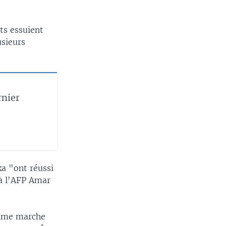
ts essuient
usieurs
rnier
ka "ont réussi
 à l'AFP Amar
ltime marche