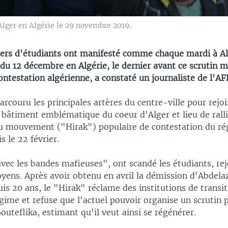
Alger en Algérie le 29 novembre 2019.
liers d'étudiants ont manifesté comme chaque mardi à Al
 du 12 décembre en Algérie, le dernier avant ce scrutin
contestation algérienne, a constaté un journaliste de l'AF
arcouru les principales artères du centre-ville pour rejoi
 bâtiment emblématique du coeur d'Alger et lieu de ral
du mouvement ("Hirak") populaire de contestation du ré
s le 22 février.
vec les bandes mafieuses", ont scandé les étudiants, rej
yens. Après avoir obtenu en avril la démission d'Abdelaz
is 20 ans, le "Hirak" réclame des institutions de transi
gime et refuse que l'actuel pouvoir organise un scrutin p
outeflika, estimant qu'il veut ainsi se régénérer.