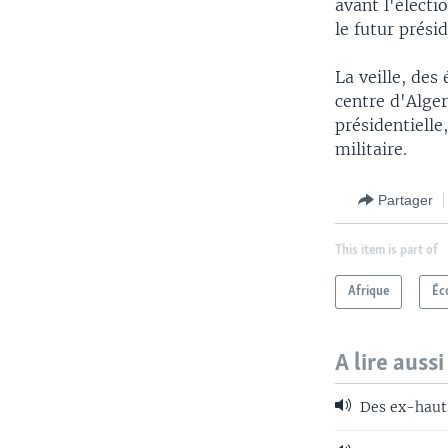
avant l'électi
le futur prési
La veille, des
centre d'Alger
présidentielle
militaire.
Partager
This item is part of
Afrique
Éc
A lire aussi
Des ex-hauts