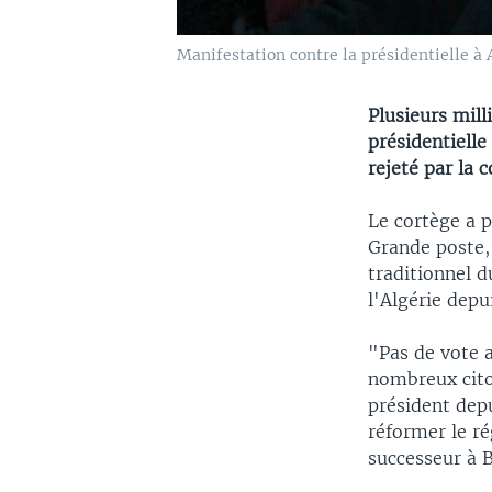
Manifestation contre la présidentielle à 
Plusieurs mil
présidentielle
rejeté par la 
Le cortège a p
Grande poste,
traditionnel 
l'Algérie depui
"Pas de vote a
nombreux cito
président depu
réformer le ré
successeur à B