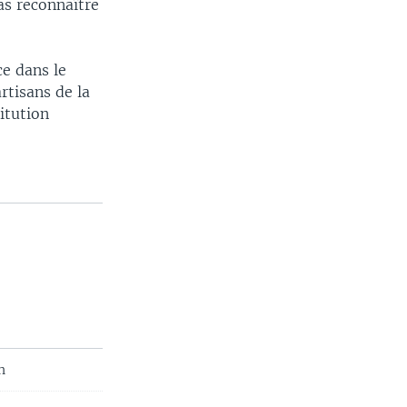
as reconnaître
ce dans le
rtisans de la
itution
n