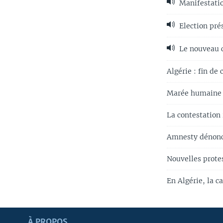
Manifestatio
Election pré
Le nouveau ch
Algérie : fin de
Marée humaine à
La contestation
Amnesty dénonce
Nouvelles protes
En Algérie, la 
Apprenez L'anglais
À PROPOS