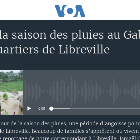
la saison des pluies au G
uartiers de Libreville
No media source currently avail
0:00
our de la saison des pluies, une période d’angoisse pour
de Libreville. Beaucoup de familles s’apprêtent ou vivent
e reportage de notre correspondant à Libreville, Ismaë