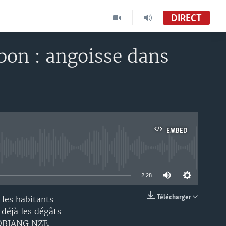
DIRECT
abon : angoisse dans
EMBED
able
2:28
Télécharger
 les habitants
EMBED
 déjà les dégâts
l OBIANG NZE.