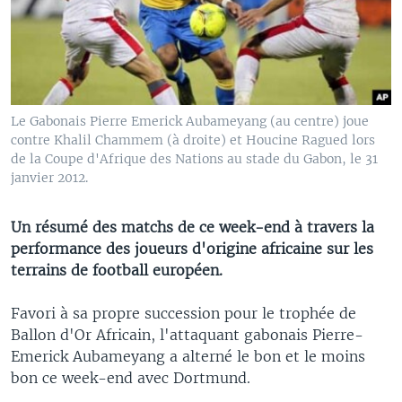
Le Gabonais Pierre Emerick Aubameyang (au centre) joue
contre Khalil Chammem (à droite) et Houcine Ragued lors
de la Coupe d'Afrique des Nations au stade du Gabon, le 31
janvier 2012.
Un résumé des matchs de ce week-end à travers la
performance des joueurs d'origine africaine sur les
terrains de football européen.
Favori à sa propre succession pour le trophée de
Ballon d'Or Africain, l'attaquant gabonais Pierre-
Emerick Aubameyang a alterné le bon et le moins
bon ce week-end avec Dortmund.