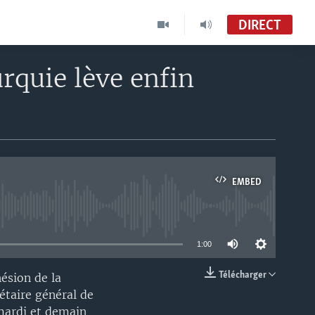
DIRECT
urquie lève enfin
EMBED
able
1:00
Télécharger
ésion de la
EMBED
rétaire général de
 mardi et demain