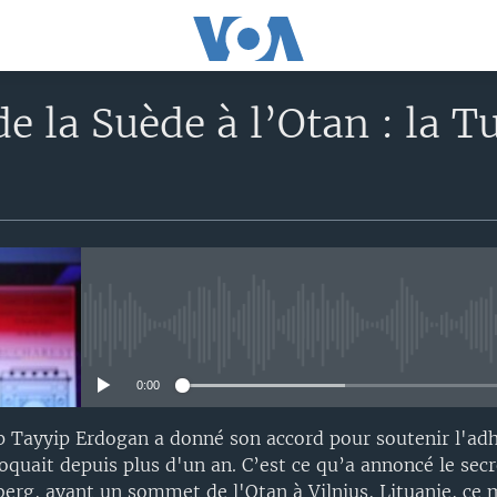
e la Suède à l’Otan : la T
No media source currently avail
0:00
p Tayyip Erdogan a donné son accord pour soutenir l'adh
loquait depuis plus d'un an. C’est ce qu’a annoncé le sec
nberg, avant un sommet de l'Otan à Vilnius, Lituanie, ce