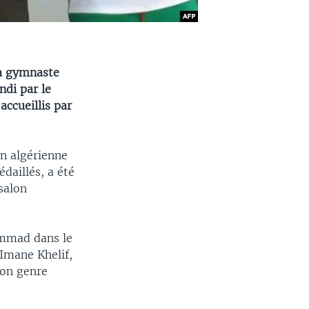
la gymnaste
di par le
accueillis par
on algérienne
daillés, a été
salon
ammad dans le
Imane Khelif,
son genre