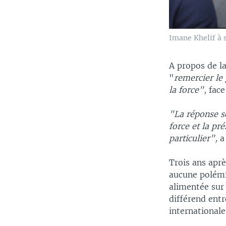
Imane Khelif à s
A propos de la
"
remercier le
la force"
, fac
"La réponse se
force et la p
particulier",
a 
Trois ans aprè
aucune polémi
alimentée sur 
différend entr
internationale