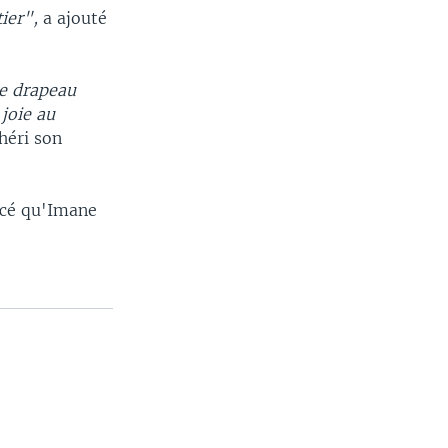
ier",
a ajouté
le drapeau
 joie au
chéri son
ncé qu'Imane