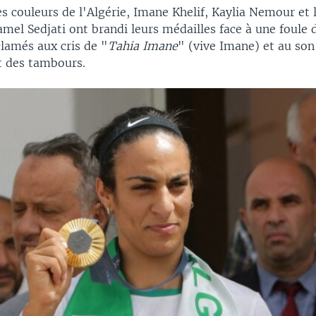
s couleurs de l'Algérie, Imane Khelif, Kaylia Nemour et 
mel Sedjati ont brandi leurs médailles face à une foule
clamés aux cris de "
Tahia Imane
" (vive Imane) et au son
 des tambours.