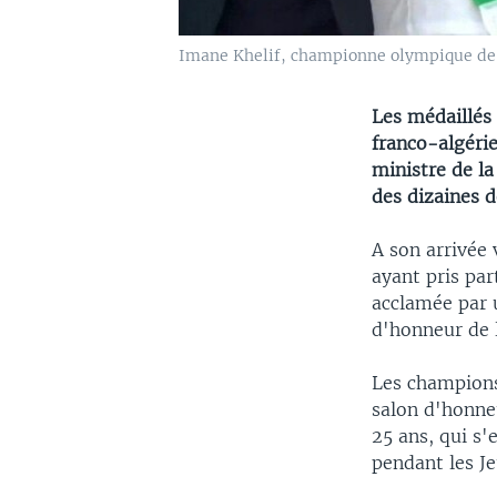
Imane Khelif, championne olympique de 
Les médaillés
franco-algéri
ministre de la
des dizaines d
A son arrivée 
ayant pris par
acclamée par 
d'honneur de l
Les champions
salon d'honne
25 ans, qui s
pendant les Je