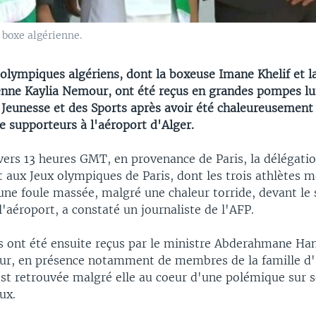
boxe algérienne.
 olympiques algériens, dont la boxeuse Imane Khelif et 
enne Kaylia Nemour, ont été reçus en grandes pompes lun
 Jeunesse et des Sports après avoir été chaleureusement 
e supporteurs à l'aéroport d'Alger.
vers 13 heures GMT, en provenance de Paris, la délégati
t aux Jeux olympiques de Paris, dont les trois athlètes mé
une foule massée, malgré une chaleur torride, devant le 
'aéroport, a constaté un journaliste de l'AFP.
 ont été ensuite reçus par le ministre Abderahmane H
ur, en présence notamment de membres de la famille d'
'est retrouvée malgré elle au coeur d'une polémique sur 
ux.