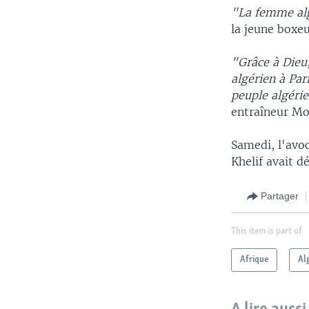
"La femme alg
la jeune boxeu
"Grâce à Dieu,
algérien à Par
peuple algéri
entraîneur M
Samedi, l'avo
Khelif avait d
Partager
This item is part of
Afrique
Al