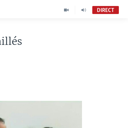
DIRECT
Le Monde Aujourd'hui Édition de 19h30
VOA Afrique
illés
Le Monde Aujourd'hui
VOA French TV