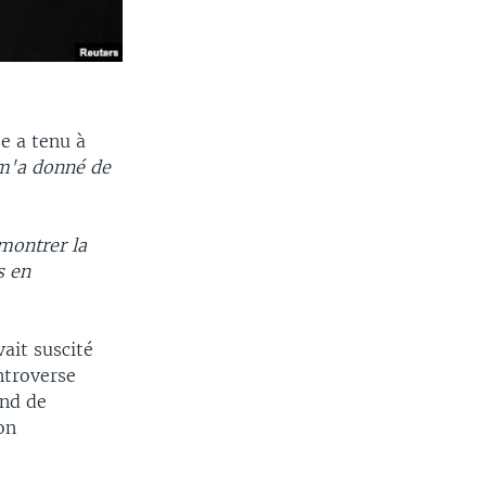
se a tenu à
 m'a donné de
 montrer la
s en
ait suscité
ntroverse
ond de
on