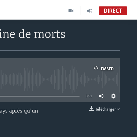
DIRECT
ine de morts
EMBED
able
0:51
Télécharger
pays après qu'un
EMBED