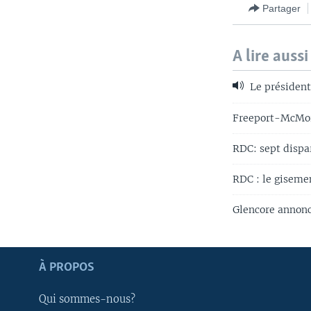
Partager
A lire aussi
Le président 
Freeport-McMora
RDC: sept dispa
RDC : le giseme
Glencore annonc
Apprenez L'anglais
À PROPOS
SUIVEZ-NOUS
Qui sommes-nous?