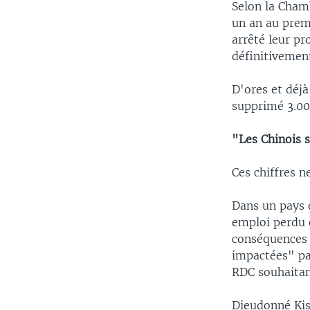
Selon la Cham
un an au premi
arrêté leur p
définitivemen
D'ores et déj
supprimé 3.000
"Les Chinois s
Ces chiffres n
Dans un pays o
emploi perdu e
conséquences 
impactées" par
RDC souhaitan
Dieudonné Kis