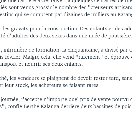
ne une carrière à ciel ouvert à quelques centaines de mè
ciés sont venus grossir le nombre des "creuseurs artisan
estins qui se comptent par dizaines de milliers au Katan
t des gravats pour la construction. Des enfants et des ad
ôté d'adultes des deux sexes dans une nuée de poussière
 infirmière de formation, la cinquantaine, a divisé par tr
s février. Malgré cela, elle vend "rarement" et éprouve d
ansport et nourrir ses deux enfants.
é, les vendeurs se plaignent de devoir rester tard, sans
r leur stock, les acheteurs se faisant rares.
a journée, j'accepte n'importe quel prix de vente pourvu q
", confie Berthe Kalanga derrière deux bassines de poiss