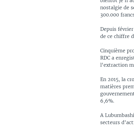
bientôt je n'a
nostalgie de s
300.000 francs
Depuis février,
de ce chiffre d
Cinquième prod
RDC a enregis
l'extraction m
En 2015, la cr
matières prem
gouvernement 
6,6%.
A Lubumbashi,
secteurs d'acti