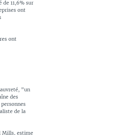
é de 11,6% sur
eprises ont
s
res ont
pauvreté, "un
aîne des
0 personnes
liste de la
 Mills, estime