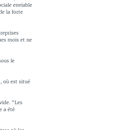
ciale enviable
e la forte
treprises
ues mois et ne
sous le
, où est situé
vide. "Les
e a été