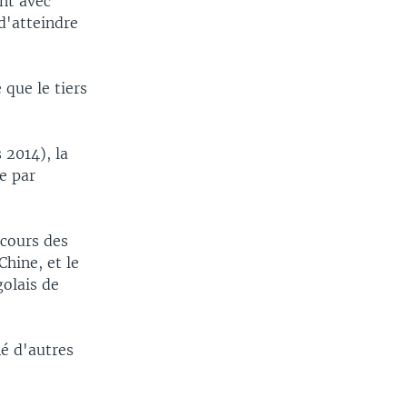
ant avec
 d'atteindre
 que le tiers
 2014), la
e par
 cours des
hine, et le
olais de
é d'autres