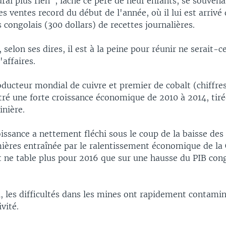
urai plus rien", lâche ce père de neuf enfants, se souven
es ventes record du début de l'année, où il lui est arrivé
 congolais (300 dollars) de recettes journalières.
 selon ses dires, il est à la peine pour réunir ne serait-ce
'affaires.
ucteur mondial de cuivre et premier de cobalt (chiffres
tré une forte croissance économique de 2010 à 2014, tiré
inière.
oissance a nettement fléchi sous le coup de la baisse des
ières entraînée par le ralentissement économique de la C
ne table plus pour 2016 que sur une hausse du PIB cong
 les difficultés dans les mines ont rapidement contamin
vité.