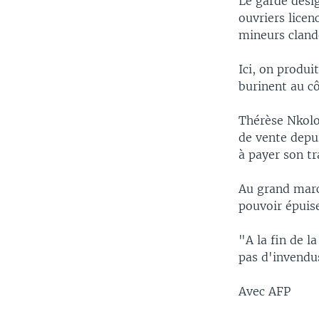
Le garde désig
ouvriers licen
mineurs cland
Ici, on produi
burinent au c
Thérèse Nkolo,
de vente depui
à payer son tr
Au grand march
pouvoir épuise
"A la fin de l
pas d'invendus
Avec AFP