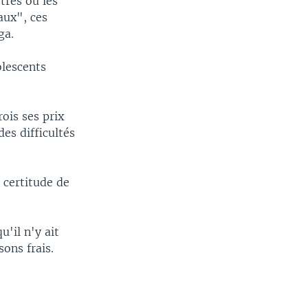
tres où les
aux", ces
ga.
olescents
.
ois ses prix
es difficultés
 certitude de
u'il n'y ait
ons frais.