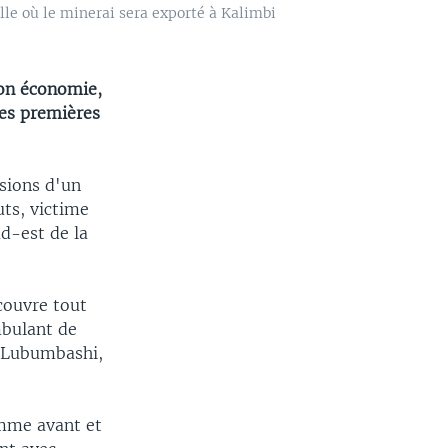
lle où le minerai sera exporté à Kalimbi
son économie,
res premières
sions d'un
uts, victime
ud-est de la
couvre tout
mbulant de
e Lubumbashi,
omme avant et