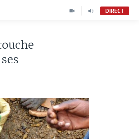
DIRECT
 touche
ises