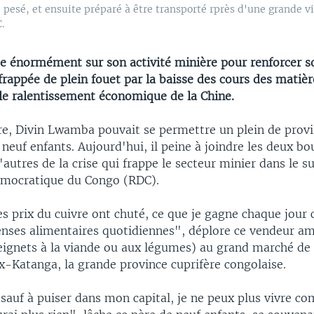
 pesé, et ensuite préparé à être transporté rprès d'une grande vi
.
 énormément sur son activité minière pour renforcer 
frappée de plein fouet par la baisse des cours des matiè
 le ralentissement économique de la Chine.
e, Divin Lwamba pouvait se permettre un plein de provi
neuf enfants. Aujourd'hui, il peine à joindre les deux bo
utres de la crise qui frappe le secteur minier dans le s
émocratique du Congo (RDC).
s prix du cuivre ont chuté, ce que je gagne chaque jour 
enses alimentaires quotidiennes", déplore ce vendeur a
ignets à la viande ou aux légumes) au grand marché d
ex-Katanga, la grande province cuprifère congolaise.
 sauf à puiser dans mon capital, je ne peux plus vivre c