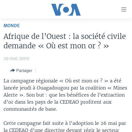
Liens
d'accessibilité
Menu
MONDE
principal
À LA UNE
Afrique de l’Ouest : la société civile
Retour
TV
AFRIQUE
à
demande « Où est mon or ? »
la
RADIO
ÉTATS-UNIS
LE MONDE AUJOURD'HUI
navigation
29 mai 2009
AUTRES LANGUES
MONDE
VOA60 AFRIQUE
LE MONDE AUJOURD'HUI
principale
Partager
Retour
SPORT
WASHINGTON FORUM
À VOTRE AVIS
BAMBARA
à
Apprenez L'anglais
La campagne régionale « Où est mon or ? » a été
CORRESPONDANT VOA
VOTRE SANTÉ VOTRE AVENIR
FULFULDE
la
lancée jeudi à Ouagadougou par la coalition « Mines
recherche
Alerte ». Son but : que les bénéfices de l’extraction
SUIVEZ-NOUS
FOCUS SAHEL
LE MONDE AU FÉMININ
LINGALA
d’or dans les pays de la CEDEAO profitent aux
REPORTAGES
L'AMÉRIQUE ET VOUS
SANGO
communautés de base.
VOUS + NOUS
DIALOGUE DES RELIGIONS
Langues
Cette campagne fait suite à l’adoption le 26 mai par
CARNET DE SANTÉ
RM SHOW
la CEDEAO d’une directive devant régir le secteur