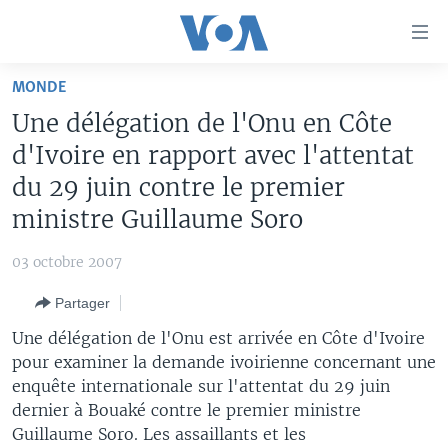
Liens
d'accessibilité
Menu
MONDE
principal
À LA UNE
Une délégation de l'Onu en Côte
Retour
TV
AFRIQUE
à
d'Ivoire en rapport avec l'attentat
la
RADIO
ÉTATS-UNIS
LE MONDE AUJOURD'HUI
du 29 juin contre le premier
navigation
ministre Guillaume Soro
AUTRES LANGUES
MONDE
VOA60 AFRIQUE
LE MONDE AUJOURD'HUI
principale
Retour
SPORT
WASHINGTON FORUM
À VOTRE AVIS
BAMBARA
03 octobre 2007
à
Apprenez L'anglais
CORRESPONDANT VOA
VOTRE SANTÉ VOTRE AVENIR
FULFULDE
la
Partager
recherche
SUIVEZ-NOUS
FOCUS SAHEL
LE MONDE AU FÉMININ
LINGALA
Une délégation de l'Onu est arrivée en Côte d'Ivoire
REPORTAGES
L'AMÉRIQUE ET VOUS
SANGO
pour examiner la demande ivoirienne concernant une
enquête internationale sur l'attentat du 29 juin
VOUS + NOUS
DIALOGUE DES RELIGIONS
dernier à Bouaké contre le premier ministre
Langues
CARNET DE SANTÉ
RM SHOW
Guillaume Soro. Les assaillants et les