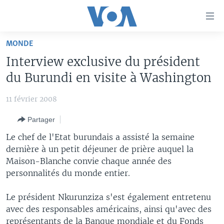
Liens
d'accessibilité
Menu
MONDE
principal
À LA UNE
Interview exclusive du président
Retour
TV
AFRIQUE
à
du Burundi en visite à Washington
la
RADIO
ÉTATS-UNIS
LE MONDE AUJOURD'HUI
navigation
11 février 2008
AUTRES LANGUES
MONDE
VOA60 AFRIQUE
LE MONDE AUJOURD'HUI
principale
Partager
Retour
SPORT
WASHINGTON FORUM
À VOTRE AVIS
BAMBARA
à
Apprenez L'anglais
Le chef de l'Etat burundais a assisté la semaine
CORRESPONDANT VOA
VOTRE SANTÉ VOTRE AVENIR
FULFULDE
la
dernière à un petit déjeuner de prière auquel la
recherche
Maison-Blanche convie chaque année des
SUIVEZ-NOUS
FOCUS SAHEL
LE MONDE AU FÉMININ
LINGALA
personnalités du monde entier.
REPORTAGES
L'AMÉRIQUE ET VOUS
SANGO
Le président Nkurunziza s'est également entretenu
VOUS + NOUS
DIALOGUE DES RELIGIONS
Langues
avec des responsables américains, ainsi qu'avec des
CARNET DE SANTÉ
RM SHOW
représentants de la Banque mondiale et du Fonds