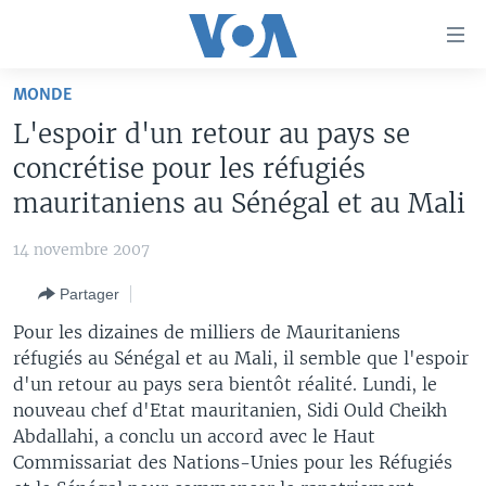
Liens
d'accessibilité
Menu
MONDE
principal
À LA UNE
L'espoir d'un retour au pays se
Retour
TV
AFRIQUE
à
concrétise pour les réfugiés
la
RADIO
ÉTATS-UNIS
LE MONDE AUJOURD'HUI
mauritaniens au Sénégal et au Mali
navigation
AUTRES LANGUES
MONDE
VOA60 AFRIQUE
LE MONDE AUJOURD'HUI
principale
14 novembre 2007
Retour
SPORT
WASHINGTON FORUM
À VOTRE AVIS
BAMBARA
à
Apprenez L'anglais
Partager
CORRESPONDANT VOA
VOTRE SANTÉ VOTRE AVENIR
FULFULDE
la
Pour les dizaines de milliers de Mauritaniens
recherche
SUIVEZ-NOUS
FOCUS SAHEL
LE MONDE AU FÉMININ
LINGALA
réfugiés au Sénégal et au Mali, il semble que l'espoir
d'un retour au pays sera bientôt réalité. Lundi, le
REPORTAGES
L'AMÉRIQUE ET VOUS
SANGO
nouveau chef d'Etat mauritanien, Sidi Ould Cheikh
VOUS + NOUS
DIALOGUE DES RELIGIONS
Abdallahi, a conclu un accord avec le Haut
Langues
Commissariat des Nations-Unies pour les Réfugiés
CARNET DE SANTÉ
RM SHOW