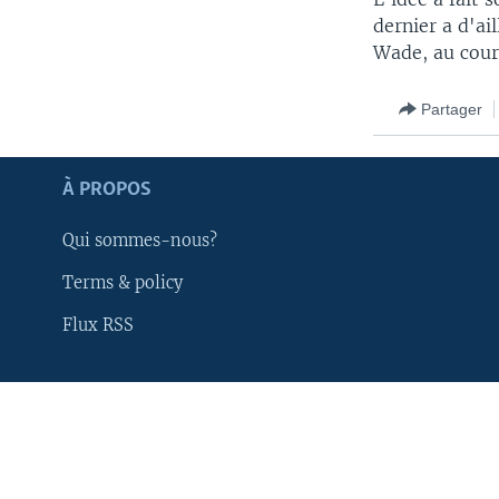
dernier a d'ai
Wade, au cours
Partager
À PROPOS
Qui sommes-nous?
Terms & policy
Flux RSS
Apprenez L'anglais
SUIVEZ-NOUS