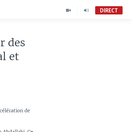
DIRECT
r des
l et
célération de
h Abdallahi. Ce