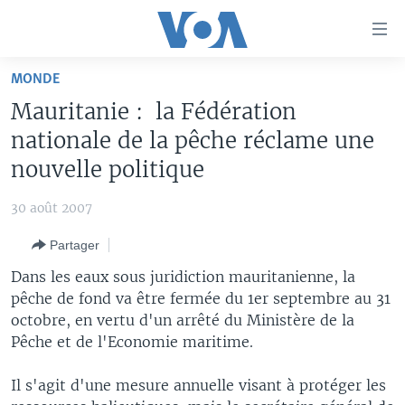
Liens
d'accessibilité
Menu
MONDE
principal
À LA UNE
Mauritanie : la Fédération
Retour
TV
AFRIQUE
à
nationale de la pêche réclame une
la
RADIO
ÉTATS-UNIS
LE MONDE AUJOURD'HUI
nouvelle politique
navigation
AUTRES LANGUES
MONDE
VOA60 AFRIQUE
LE MONDE AUJOURD'HUI
principale
30 août 2007
Retour
SPORT
WASHINGTON FORUM
À VOTRE AVIS
BAMBARA
à
Apprenez L'anglais
Partager
CORRESPONDANT VOA
VOTRE SANTÉ VOTRE AVENIR
FULFULDE
la
Dans les eaux sous juridiction mauritanienne, la
recherche
SUIVEZ-NOUS
FOCUS SAHEL
LE MONDE AU FÉMININ
LINGALA
pêche de fond va être fermée du 1er septembre au 31
octobre, en vertu d'un arrêté du Ministère de la
REPORTAGES
L'AMÉRIQUE ET VOUS
SANGO
Pêche et de l'Economie maritime.
VOUS + NOUS
DIALOGUE DES RELIGIONS
Langues
Il s'agit d'une mesure annuelle visant à protéger les
CARNET DE SANTÉ
RM SHOW