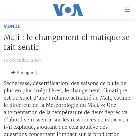
Liens
d'accessibilité
Menu
MONDE
principal
À LA UNE
Mali : le changement climatique se
Retour
TV
AFRIQUE
à
fait sentir
la
RADIO
ÉTATS-UNIS
LE MONDE AUJOURD'HUI
navigation
13 décembre 2007
AUTRES LANGUES
MONDE
VOA60 AFRIQUE
LE MONDE AUJOURD'HUI
principale
Partager
Retour
SPORT
WASHINGTON FORUM
À VOTRE AVIS
BAMBARA
à
Apprenez L'anglais
Sécheresse, désertification, des saisons de pluie de
CORRESPONDANT VOA
VOTRE SANTÉ VOTRE AVENIR
FULFULDE
la
plus en plus irrégulières, le changement climatique
recherche
est un sujet d’une brûlante actualité au Mali, estime
SUIVEZ-NOUS
FOCUS SAHEL
LE MONDE AU FÉMININ
LINGALA
le directeur de la Météorologie du Mali. « Une
REPORTAGES
L'AMÉRIQUE ET VOUS
SANGO
augmentation de la température de deux degrés va
d’abord se ressentir sur les ressources en eaux », a-
VOUS + NOUS
DIALOGUE DES RELIGIONS
Langues
t-il expliqué, ajoutant que cela soulève des
CARNET DE SANTÉ
RM SHOW
questions concernant l’impact sur la production