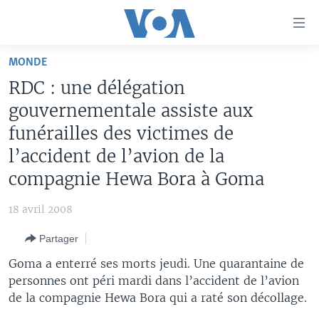
Liens
d'accessibilité
Menu
MONDE
principal
À LA UNE
RDC : une délégation
Retour
TV
AFRIQUE
à
gouvernementale assiste aux
la
RADIO
ÉTATS-UNIS
LE MONDE AUJOURD'HUI
funérailles des victimes de
navigation
l’accident de l’avion de la
AUTRES LANGUES
MONDE
VOA60 AFRIQUE
LE MONDE AUJOURD'HUI
principale
Retour
compagnie Hewa Bora à Goma
SPORT
WASHINGTON FORUM
À VOTRE AVIS
BAMBARA
à
Apprenez L'anglais
CORRESPONDANT VOA
VOTRE SANTÉ VOTRE AVENIR
FULFULDE
la
18 avril 2008
recherche
SUIVEZ-NOUS
FOCUS SAHEL
LE MONDE AU FÉMININ
LINGALA
Partager
REPORTAGES
L'AMÉRIQUE ET VOUS
SANGO
Goma a enterré ses morts jeudi. Une quarantaine de
personnes ont péri mardi dans l’accident de l’avion
VOUS + NOUS
DIALOGUE DES RELIGIONS
Langues
de la compagnie Hewa Bora qui a raté son décollage.
CARNET DE SANTÉ
RM SHOW