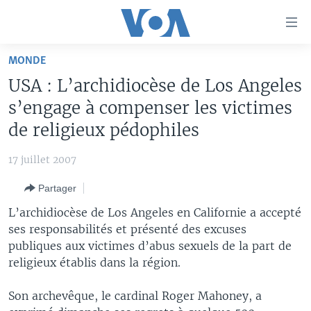
Liens
d'accessibilité
Menu
MONDE
principal
À LA UNE
USA : L’archidiocèse de Los Angeles
Retour
TV
AFRIQUE
à
s’engage à compenser les victimes
la
RADIO
ÉTATS-UNIS
LE MONDE AUJOURD'HUI
de religieux pédophiles
navigation
AUTRES LANGUES
MONDE
VOA60 AFRIQUE
LE MONDE AUJOURD'HUI
principale
17 juillet 2007
Retour
SPORT
WASHINGTON FORUM
À VOTRE AVIS
BAMBARA
à
Apprenez L'anglais
Partager
CORRESPONDANT VOA
VOTRE SANTÉ VOTRE AVENIR
FULFULDE
la
L’archidiocèse de Los Angeles en Californie a accepté
recherche
SUIVEZ-NOUS
FOCUS SAHEL
LE MONDE AU FÉMININ
LINGALA
ses responsabilités et présenté des excuses
publiques aux victimes d’abus sexuels de la part de
REPORTAGES
L'AMÉRIQUE ET VOUS
SANGO
religieux établis dans la région.
VOUS + NOUS
DIALOGUE DES RELIGIONS
Langues
Son archevêque, le cardinal Roger Mahoney, a
CARNET DE SANTÉ
RM SHOW