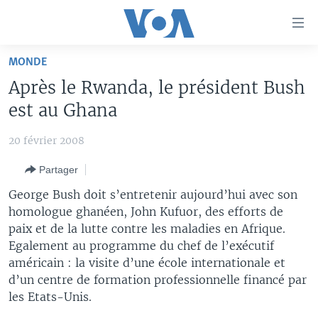
Liens
d'accessibilité
Menu
MONDE
principal
À LA UNE
Après le Rwanda, le président Bush
Retour
TV
AFRIQUE
à
est au Ghana
la
RADIO
ÉTATS-UNIS
LE MONDE AUJOURD'HUI
navigation
20 février 2008
AUTRES LANGUES
MONDE
VOA60 AFRIQUE
LE MONDE AUJOURD'HUI
principale
Partager
Retour
SPORT
WASHINGTON FORUM
À VOTRE AVIS
BAMBARA
à
Apprenez L'anglais
George Bush doit s’entretenir aujourd’hui avec son
CORRESPONDANT VOA
VOTRE SANTÉ VOTRE AVENIR
FULFULDE
la
homologue ghanéen, John Kufuor, des efforts de
recherche
paix et de la lutte contre les maladies en Afrique.
SUIVEZ-NOUS
FOCUS SAHEL
LE MONDE AU FÉMININ
LINGALA
Egalement au programme du chef de l’exécutif
REPORTAGES
L'AMÉRIQUE ET VOUS
SANGO
américain : la visite d’une école internationale et
d’un centre de formation professionnelle financé par
VOUS + NOUS
DIALOGUE DES RELIGIONS
Langues
les Etats-Unis.
CARNET DE SANTÉ
RM SHOW