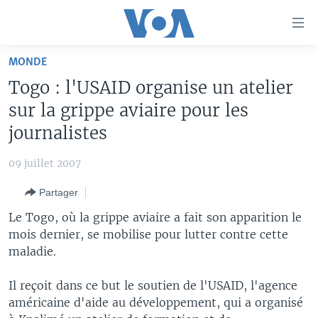
Liens
d'accessibilité
Menu
MONDE
principal
À LA UNE
Togo : l'USAID organise un atelier
Retour
TV
AFRIQUE
à
sur la grippe aviaire pour les
la
RADIO
ÉTATS-UNIS
LE MONDE AUJOURD'HUI
journalistes
navigation
AUTRES LANGUES
MONDE
VOA60 AFRIQUE
LE MONDE AUJOURD'HUI
principale
09 juillet 2007
Retour
SPORT
WASHINGTON FORUM
À VOTRE AVIS
BAMBARA
à
Apprenez L'anglais
Partager
CORRESPONDANT VOA
VOTRE SANTÉ VOTRE AVENIR
FULFULDE
la
Le Togo, où la grippe aviaire a fait son apparition le
recherche
SUIVEZ-NOUS
FOCUS SAHEL
LE MONDE AU FÉMININ
LINGALA
mois dernier, se mobilise pour lutter contre cette
maladie.
REPORTAGES
L'AMÉRIQUE ET VOUS
SANGO
VOUS + NOUS
DIALOGUE DES RELIGIONS
Il reçoit dans ce but le soutien de l'USAID, l'agence
Langues
américaine d'aide au développement, qui a organisé
CARNET DE SANTÉ
RM SHOW