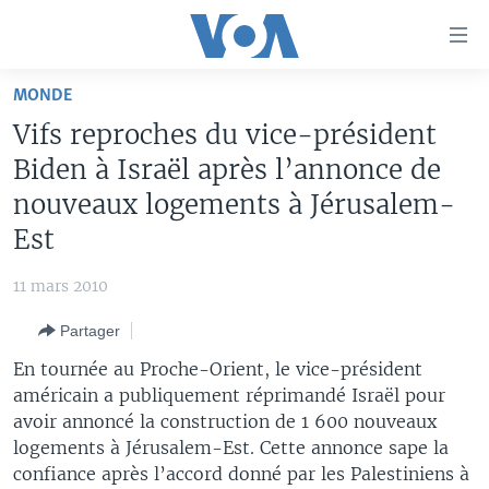
Liens
d'accessibilité
Menu
MONDE
principal
À LA UNE
Vifs reproches du vice-président
Retour
TV
AFRIQUE
à
Biden à Israël après l’annonce de
la
RADIO
ÉTATS-UNIS
LE MONDE AUJOURD'HUI
nouveaux logements à Jérusalem-
navigation
Est
AUTRES LANGUES
MONDE
VOA60 AFRIQUE
LE MONDE AUJOURD'HUI
principale
Retour
SPORT
WASHINGTON FORUM
À VOTRE AVIS
BAMBARA
11 mars 2010
à
Apprenez L'anglais
CORRESPONDANT VOA
VOTRE SANTÉ VOTRE AVENIR
FULFULDE
la
Partager
recherche
SUIVEZ-NOUS
FOCUS SAHEL
LE MONDE AU FÉMININ
LINGALA
En tournée au Proche-Orient, le vice-président
REPORTAGES
L'AMÉRIQUE ET VOUS
SANGO
américain a publiquement réprimandé Israël pour
avoir annoncé la construction de 1 600 nouveaux
VOUS + NOUS
DIALOGUE DES RELIGIONS
logements à Jérusalem-Est. Cette annonce sape la
Langues
CARNET DE SANTÉ
RM SHOW
confiance après l’accord donné par les Palestiniens à