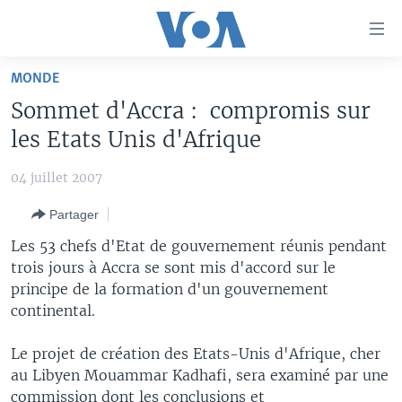
Liens
d'accessibilité
Menu
MONDE
principal
À LA UNE
Sommet d'Accra : compromis sur
Retour
TV
AFRIQUE
à
les Etats Unis d'Afrique
la
RADIO
ÉTATS-UNIS
LE MONDE AUJOURD'HUI
navigation
04 juillet 2007
AUTRES LANGUES
MONDE
VOA60 AFRIQUE
LE MONDE AUJOURD'HUI
principale
Partager
Retour
SPORT
WASHINGTON FORUM
À VOTRE AVIS
BAMBARA
à
Apprenez L'anglais
Les 53 chefs d'Etat de gouvernement réunis pendant
CORRESPONDANT VOA
VOTRE SANTÉ VOTRE AVENIR
FULFULDE
la
trois jours à Accra se sont mis d'accord sur le
recherche
principe de la formation d'un gouvernement
SUIVEZ-NOUS
FOCUS SAHEL
LE MONDE AU FÉMININ
LINGALA
continental.
REPORTAGES
L'AMÉRIQUE ET VOUS
SANGO
Le projet de création des Etats-Unis d'Afrique, cher
VOUS + NOUS
DIALOGUE DES RELIGIONS
Langues
au Libyen Mouammar Kadhafi, sera examiné par une
CARNET DE SANTÉ
RM SHOW
commission dont les conclusions et