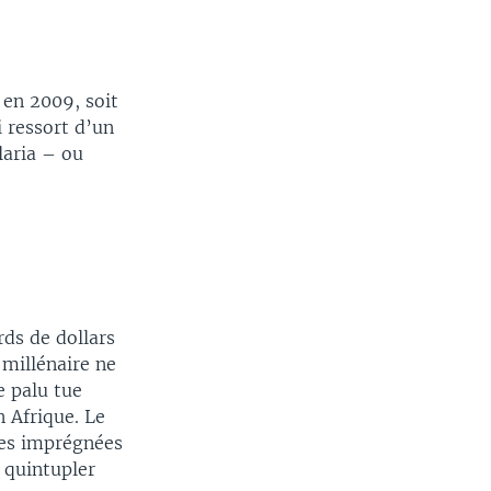
 en 2009, soit
i ressort d’un
laria – ou
ds de dollars
 millénaire ne
e palu tue
 Afrique. Le
res imprégnées
e quintupler