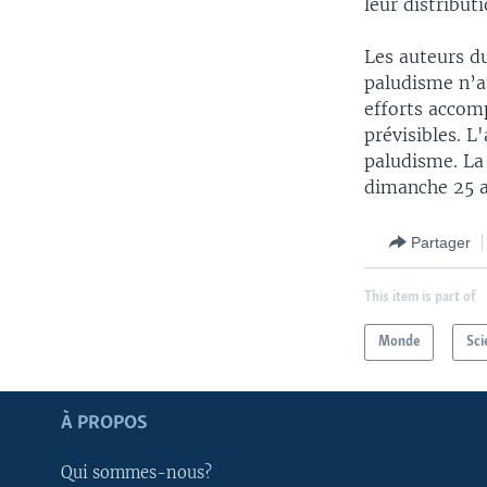
leur distribut
Les auteurs du
paludisme n’a
efforts accom
prévisibles. L
paludisme. La
dimanche 25 av
Partager
This item is part of
Monde
Sci
Apprenez L'anglais
À PROPOS
SUIVEZ-NOUS
Qui sommes-nous?